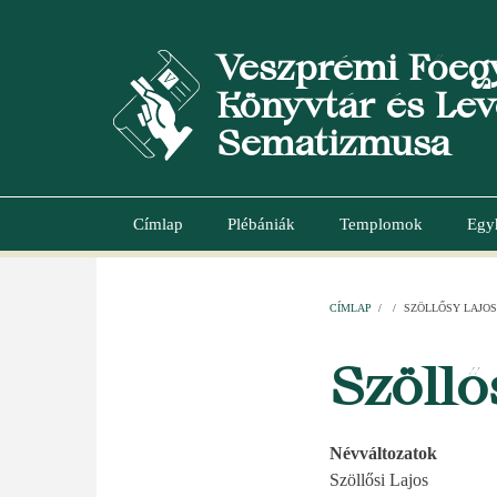
Ugrás
a
Veszprémi Főeg
tartalomra
Könyvtár és Lev
Sematizmusa
Címlap
Plébániák
Templomok
Egy
Main
navigation
CÍMLAP
/
/
SZÖLLŐSY LAJOS
MORZSA
Szöllő
Névváltozatok
Szöllősi Lajos