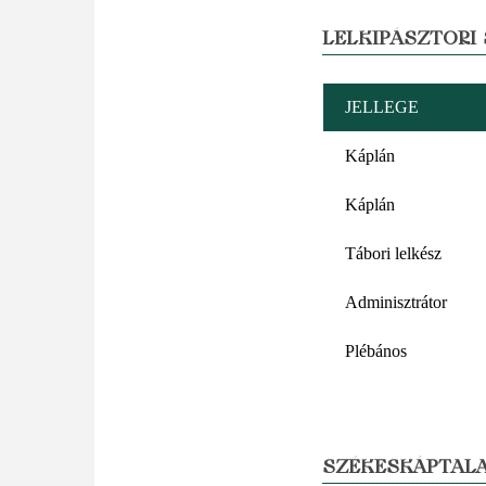
LELKIPÁSZTORI
JELLEGE
Káplán
Káplán
Tábori lelkész
Adminisztrátor
Plébános
SZÉKESKÁPTALA