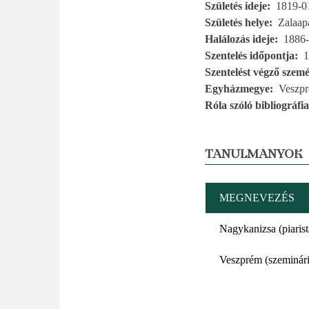
Születés ideje
1819-0
Születés helye
Zalaap
Halálozás ideje
1886-
Szentelés időpontja
1
Szentelést végző szemé
Egyházmegye
Veszp
Róla szóló bibliográfia
TANULMÁNYOK
MEGNEVEZÉS
Nagykanizsa (piaris
Veszprém (szeminár