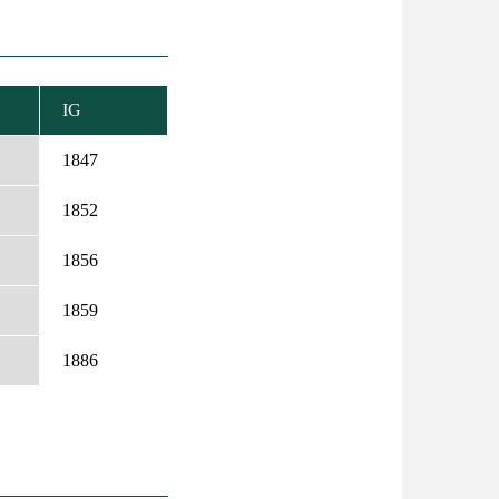
IG
KENŐ
EZÉS
1847
1852
1856
1859
1886