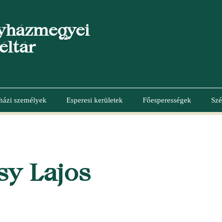
yházmegyei
éltár
házi személyek
Esperesi kerületek
Főesperességek
Szé
sy Lajos