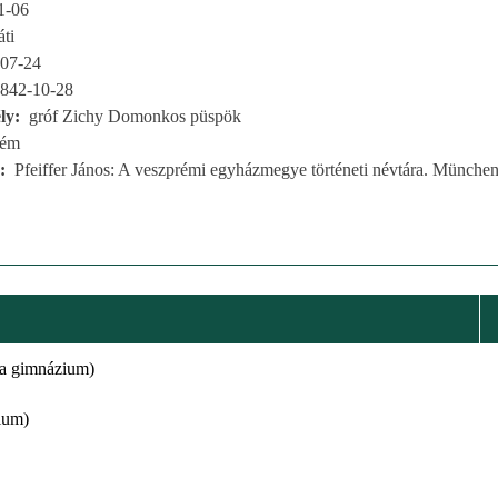
1-06
áti
07-24
842-10-28
ly
gróf Zichy Domonkos püspök
rém
Pfeiffer János: A veszprémi egyházmegye történeti névtára. München
ta gimnázium)
ium)