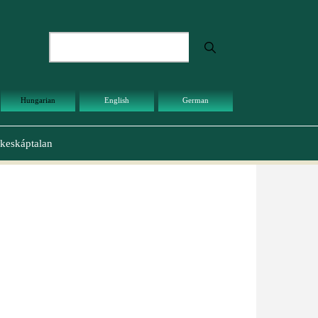
Keresés
Hungarian
English
German
keskáptalan