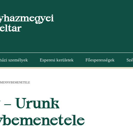
yházmegyei
éltár
házi személyek
Esperesi kerületek
Főesperességek
Szé
 MENNYBEMENETELE
 – Urunk
bemenetele