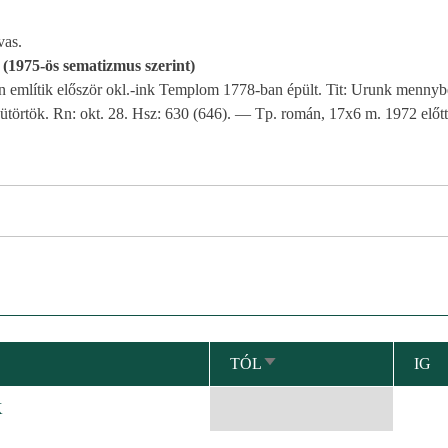
vas.
 (1975-ös sematizmus szerint)
n említik először okl.-ink Templom 1778-ban épült. Tit: Urunk menny
törtök. Rn: okt. 28. Hsz: 630 (646). — Tp. román, 17x6 m. 1972 előtt L
TÓL
IG
NÖVEKVŐ
RENDEZÉS
K