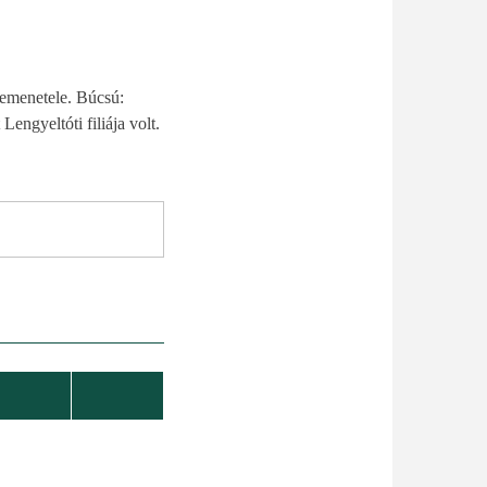
bemenetele. Búcsú:
engyeltóti filiája volt.