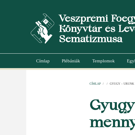
Ugrás
a
Veszprémi Főeg
tartalomra
Könyvtár és Lev
Sematizmusa
Címlap
Plébániák
Templomok
Egy
Main
navigation
CÍMLAP
/
/
GYUGY – URUNK
MORZSA
Gyugy
menny