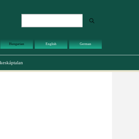
Keresés
Hungarian
English
German
keskáptalan