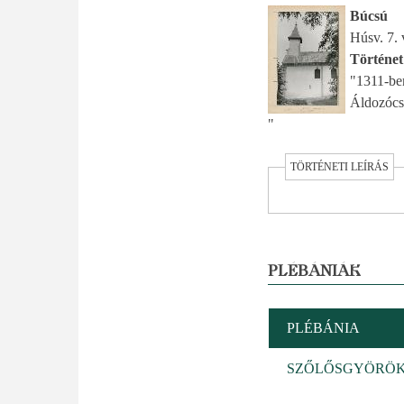
Búcsú
Húsv. 7. 
Történet
"1311-be
Áldozócsü
"
TÖRTÉNETI LEÍRÁS
PLÉBÁNIÁK
PLÉBÁNIA
SZŐLŐSGYÖRÖ