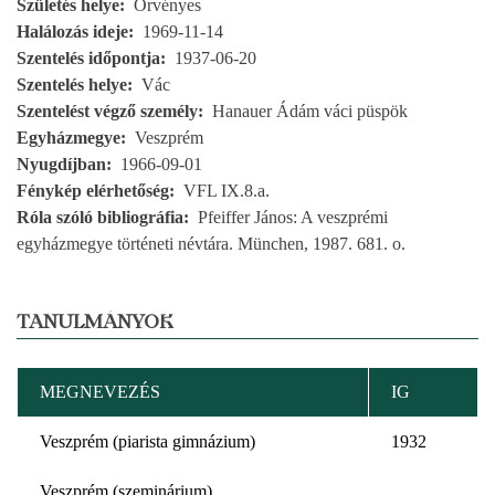
Születés helye
Örvényes
Halálozás ideje
1969-11-14
Szentelés időpontja
1937-06-20
Szentelés helye
Vác
Szentelést végző személy
Hanauer Ádám váci püspök
Egyházmegye
Veszprém
Nyugdíjban
1966-09-01
Fénykép elérhetőség
VFL IX.8.a.
Róla szóló bibliográfia
Pfeiffer János: A veszprémi
egyházmegye történeti névtára. München, 1987. 681. o.
TANULMÁNYOK
MEGNEVEZÉS
IG
Veszprém (piarista gimnázium)
1932
Veszprém (szeminárium)