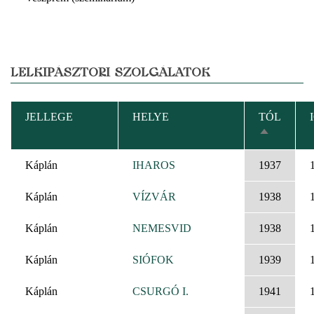
LELKIPÁSZTORI SZOLGÁLATOK
JELLEGE
HELYE
TÓL
CSÖKKEN
RENDEZÉ
Káplán
IHAROS
1937
Káplán
VÍZVÁR
1938
Káplán
NEMESVID
1938
Káplán
SIÓFOK
1939
Káplán
CSURGÓ I.
1941