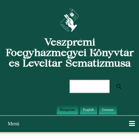
Ugrás
a
tartalomra
Veszprémi
Főegyházmegyei Könyvtár
és Levéltár Sematizmusa
Keresés
Hungarian
English
German
Menü
Main
navigation