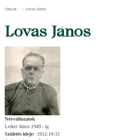
Címlap
Plébániák
Templomok
Egyházi személyek
Esperesi kerületek
Főesperességek
Székeskáptalan
CÍMLAP
/
/
LOVAS JÁNOS
MORZSA
Lovas János
Névváltozatok
Leiker János 1949 - ig
Születés ideje
1912-10-31