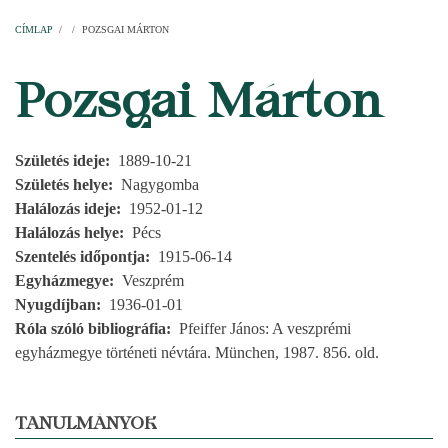
Címlap
Plébániák
Templomok
Egyházi személyek
Esperesi kerületek
Főesperességek
Székeskáptalan
CÍMLAP
/
/
POZSGAI MÁRTON
MORZSA
Pozsgai Márton
Születés ideje
1889-10-21
Születés helye
Nagygomba
Halálozás ideje
1952-01-12
Halálozás helye
Pécs
Szentelés időpontja
1915-06-14
Egyházmegye
Veszprém
Nyugdíjban
1936-01-01
Róla szóló bibliográfia
Pfeiffer János: A veszprémi
egyházmegye történeti névtára. München, 1987. 856. old.
TANULMÁNYOK