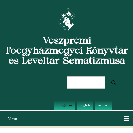
Ugrás
a
tartalomra
Veszprémi
Főegyházmegyei Könyvtár
és Levéltár Sematizmusa
Keresés
Hungarian
English
German
Menü
Main
navigation