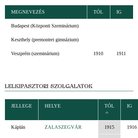
MEGNEVEZÉS
TÓL
IG
Budapest (Központi Szeminárium)
Keszthely (premontrei gimnázium)
Veszprém (szeminárium)
1910
1911
LELKIPÁSZTORI SZOLGÁLATOK
JELLEGE
HELYE
TÓL
IG
CSÖKKENŐ
RENDEZÉS
Káplán
ZALASZEGVÁR
1915
1916