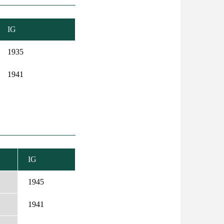
IG
1935
1941
IG
KENŐ
EZÉS
1945
1941