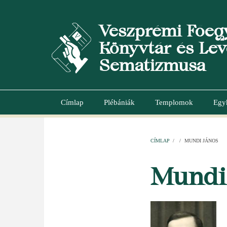
Ugrás
a
Veszprémi Főeg
tartalomra
Könyvtár és Lev
Sematizmusa
Címlap
Plébániák
Templomok
Egy
Main
navigation
CÍMLAP
/
/
MUNDI JÁNOS
MORZSA
Mundi