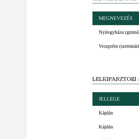
MEGNEVEZÉS
Nyíregyháza (gimná
Veszprém (szeminár
LELKIPÁSZTORI
JELLEGE
Káplán
Káplán