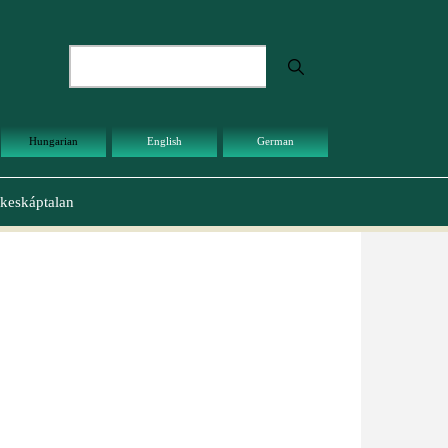
Keresés
Hungarian
English
German
keskáptalan