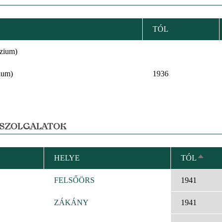
TÓL
zium)
ium)
1936
 SZOLGÁLATOK
HELYE
TÓL
CSÖK
REND
FELSŐÖRS
1941
ZÁKÁNY
1941