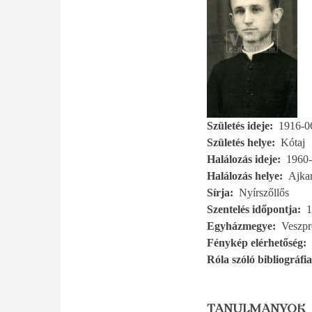
Születés ideje
1916-0
Születés helye
Kótaj
Halálozás ideje
1960-
Halálozás helye
Ajka
Sírja
Nyírszőllős
Szentelés időpontja
1
Egyházmegye
Veszp
Fénykép elérhetőség
Róla szóló bibliográfia
TANULMÁNYOK