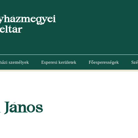
yházmegyei
éltár
házi személyek
Esperesi kerületek
Főesperességek
Szé
 János