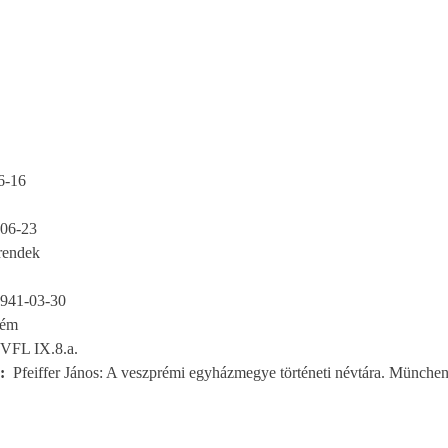
6-16
06-23
rendek
941-03-30
rém
VFL IX.8.a.
Pfeiffer János: A veszprémi egyházmegye történeti névtára. München