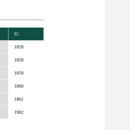
IG
ENŐ
ÉS
1859
1859
1859
1860
1861
1902