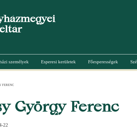
yházmegyei
éltár
házi személyek
Esperesi kerületek
Főesperességek
Szé
Y FERENC
y György Ferenc
4-22