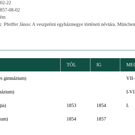
02-22
857-08-02
rém
Pfeiffer János: A veszprémi egyházmegye történeti névtára. München
TÓL
IG
ME
és gimnázium)
VII–
názium)
I-VI
ia)
1853
1854
I.
ium)
1854
1857