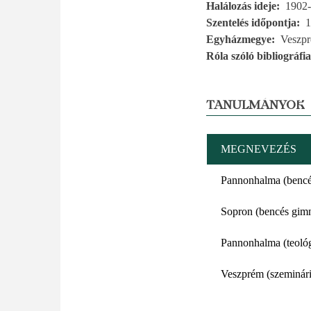
Halálozás ideje
1902-
Szentelés időpontja
1
Egyházmegye
Veszp
Róla szóló bibliográfia
TANULMÁNYOK
MEGNEVEZÉS
Pannonhalma (benc
Sopron (bencés gim
Pannonhalma (teológ
Veszprém (szeminár