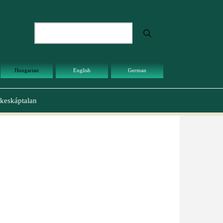
Keresés
Hungarian
English
German
keskáptalan