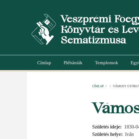
Ugrás
a
Veszprémi Főeg
tartalomra
Könyvtár és Lev
Sematizmusa
Címlap
Plébániák
Templomok
Egy
Main
navigation
CÍMLAP
/
/
VÁMOSY GYÖRG
MORZSA
Vámos
Születés ideje
1830-0
Születés helye
Iván