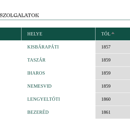
 SZOLGÁLATOK
HELYE
TÓL
CSÖKK
RENDEZ
KISBÁRAPÁTI
1857
TASZÁR
1859
IHAROS
1859
NEMESVID
1859
LENGYELTÓTI
1860
BEZERÉD
1861