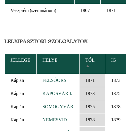
Veszprém (szeminárium)
1867
1871
LELKIPÁSZTORI SZOLGÁLATOK
JELLEGE
HELYE
TÓL
IG
CSÖKKENŐ
RENDEZÉS
Káplán
FELSŐÖRS
1871
1873
Káplán
KAPOSVÁR I.
1873
1875
Káplán
SOMOGYVÁR
1875
1878
Káplán
NEMESVID
1878
1879