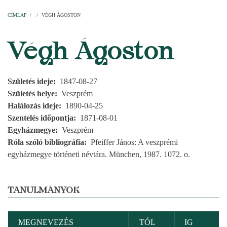
Címlap
Plébániák
Templomok
Egyházi személyek
Esperesi kerületek
Főesperességek
Székeskáptalan
CÍMLAP
/
/
VÉGH ÁGOSTON
MORZSA
Végh Ágoston
Születés ideje
1847-08-27
Születés helye
Veszprém
Halálozás ideje
1890-04-25
Szentelés időpontja
1871-08-01
Egyházmegye
Veszprém
Róla szóló bibliográfia
Pfeiffer János: A veszprémi
egyházmegye történeti névtára. München, 1987. 1072. o.
TANULMÁNYOK
MEGNEVEZÉS
TÓL
IG