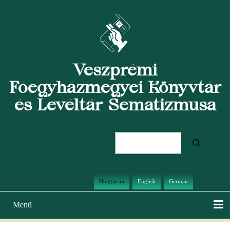
Ugrás
a
tartalomra
Veszprémi
Főegyházmegyei Könyvtár
és Levéltár Sematizmusa
Keresés
Hungarian
English
German
Menü
Main
navigation