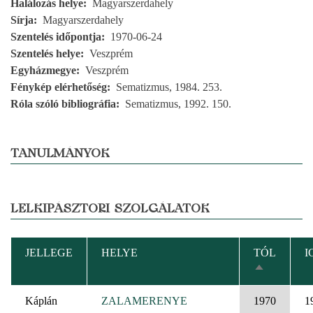
Halálozás helye
Magyarszerdahely
Sírja
Magyarszerdahely
Szentelés időpontja
1970-06-24
Szentelés helye
Veszprém
Egyházmegye
Veszprém
Fénykép elérhetőség
Sematizmus, 1984. 253.
Róla szóló bibliográfia
Sematizmus, 1992. 150.
TANULMÁNYOK
LELKIPÁSZTORI SZOLGÁLATOK
JELLEGE
HELYE
TÓL
I
CSÖKKEN
RENDEZÉS
Káplán
ZALAMERENYE
1970
1