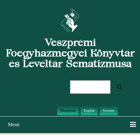
Ugrás
a
tartalomra
Veszprémi
Főegyházmegyei Könyvtár
és Levéltár Sematizmusa
Keresés
Hungarian
English
German
Menü
Main
navigation