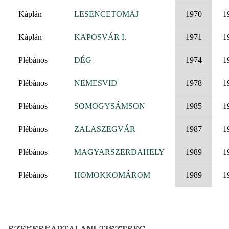
Káplán
LESENCETOMAJ
1970
1
Káplán
KAPOSVÁR I.
1971
1
Plébános
DÉG
1974
1
Plébános
NEMESVID
1978
1
Plébános
SOMOGYSÁMSON
1985
1
Plébános
ZALASZEGVÁR
1987
1
Plébános
MAGYARSZERDAHELY
1989
1
Plébános
HOMOKKOMÁROM
1989
1