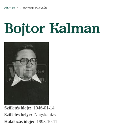
Címlap
Plébániák
Templomok
Egyházi személyek
Esperesi kerületek
Főesperességek
Székeskáptalan
CÍMLAP
/
/
BOJTOR KÁLMÁN
MORZSA
Bojtor Kálmán
Születés ideje
1946-01-14
Születés helye
Nagykanizsa
Halálozás ideje
1993-10-11