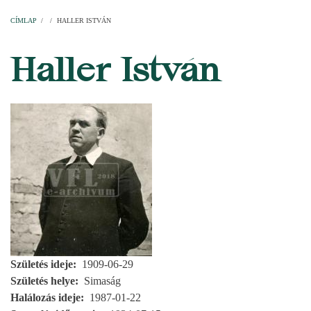
Címlap
Plébániák
Templomok
Egyházi személyek
Esperesi kerületek
Főesperességek
Székeskáptalan
CÍMLAP
/
/
HALLER ISTVÁN
MORZSA
Haller István
Születés ideje
1909-06-29
Születés helye
Simaság
Halálozás ideje
1987-01-22