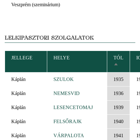
Veszprém (szeminárium)
LELKIPÁSZTORI SZOLGÁLATOK
JELLEGE
HELYE
TÓL
I
CSÖKKEN
RENDEZÉS
Káplán
SZULOK
1935
1
Káplán
NEMESVID
1936
1
Káplán
LESENCETOMAJ
1939
1
Káplán
FELSŐRAJK
1940
1
Káplán
VÁRPALOTA
1941
1