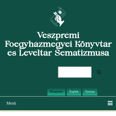
Ugrás
a
tartalomra
Veszprémi
Főegyházmegyei Könyvtár
és Levéltár Sematizmusa
Keresés
Hungarian
English
German
Menü
Main
navigation