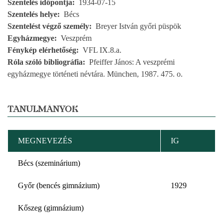
Szentelés időpontja
1934-07-15
Szentelés helye
Bécs
Szentelést végző személy
Breyer István győri püspök
Egyházmegye
Veszprém
Fénykép elérhetőség
VFL IX.8.a.
Róla szóló bibliográfia
Pfeiffer János: A veszprémi
egyházmegye történeti névtára. München, 1987. 475. o.
TANULMÁNYOK
MEGNEVEZÉS
IG
Bécs (szeminárium)
Győr (bencés gimnázium)
1929
Kőszeg (gimnázium)