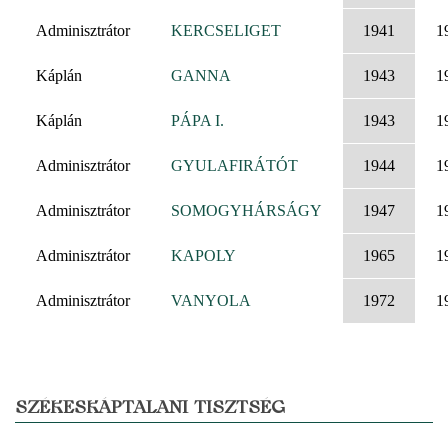
Adminisztrátor
KERCSELIGET
1941
1
Káplán
GANNA
1943
1
Káplán
PÁPA I.
1943
1
Adminisztrátor
GYULAFIRÁTÓT
1944
1
Adminisztrátor
SOMOGYHÁRSÁGY
1947
1
Adminisztrátor
KAPOLY
1965
1
Adminisztrátor
VANYOLA
1972
1
SZÉKESKÁPTALANI TISZTSÉG