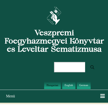
Ugrás
a
tartalomra
Veszprémi
Főegyházmegyei Könyvtár
és Levéltár Sematizmusa
Keresés
Hungarian
English
German
Menü
Main
navigation