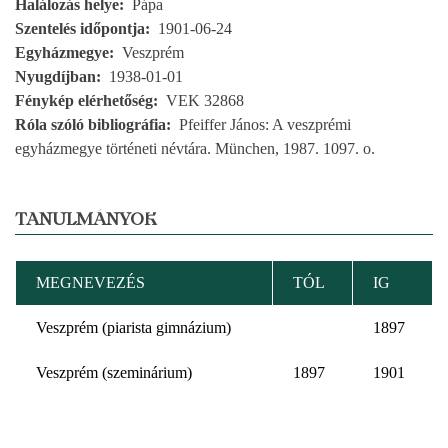
Halálozás helye
Pápa
Szentelés időpontja
1901-06-24
Egyházmegye
Veszprém
Nyugdíjban
1938-01-01
Fénykép elérhetőség
VEK 32868
Róla szóló bibliográfia
Pfeiffer János: A veszprémi
egyházmegye történeti névtára. München, 1987. 1097. o.
TANULMÁNYOK
MEGNEVEZÉS
TÓL
IG
Veszprém (piarista gimnázium)
1897
Veszprém (szeminárium)
1897
1901