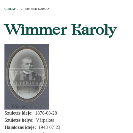
Címlap
Plébániák
Templomok
Egyházi személyek
Esperesi kerületek
Főesperességek
Székeskáptalan
CÍMLAP
/
/
WIMMER KÁROLY
MORZSA
Wimmer Károly
Születés ideje
1878-08-28
Születés helye
Várpalota
Halálozás ideje
1943-07-23