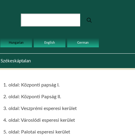
Keresés
Hungarian
English
German
Székeskáptalan
1. oldal: Központi papság I.
2. oldal: Központi Papság II.
3. oldal: Veszprémi esperesi kerület
4. oldal: Városlődi esperesi kerület
5. oldal: Palotai esperesi kerület