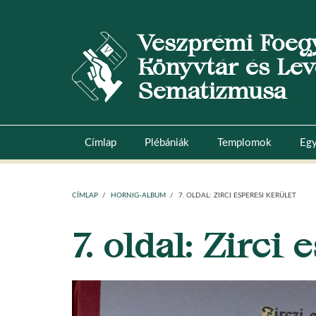
Ugrás
a
Veszprémi Főeg
tartalomra
Könyvtár és Lev
Sematizmusa
Címlap
Plébániák
Templomok
Egy
Main
navigation
CÍMLAP
/
HORNIG-ALBUM
/
7. OLDAL: ZIRCI ESPERESI KERÜLET
7. oldal: Zirci
MORZSA