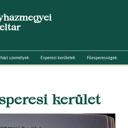
yházmegyei
éltár
házi személyek
Esperesi kerületek
Főesperességek
 esperesi kerület