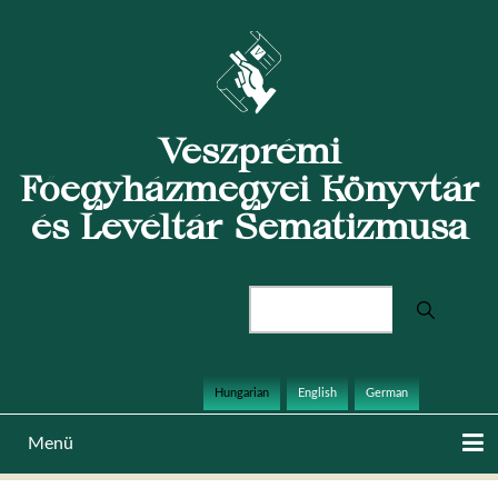
Ugrás
a
tartalomra
Veszprémi
Főegyházmegyei Könyvtár
és Levéltár Sematizmusa
Keresés
Hungarian
English
German
Menü