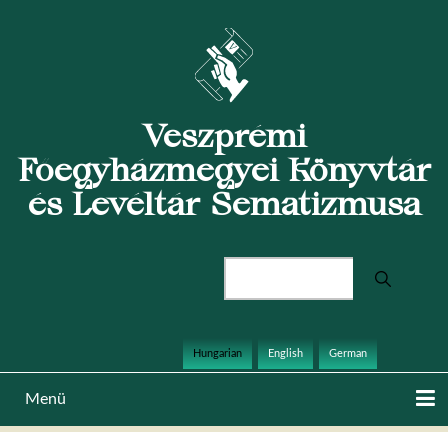
Ugrás
a
tartalomra
Veszprémi
Főegyházmegyei Könyvtár
és Levéltár Sematizmusa
Keresés
Hungarian
English
German
Menü