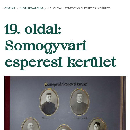
Main
Címlap
Plébániák
Templomok
Egyházi személyek
Esperesi kerületek
Főesperességek
Székeskáptalan
navigation
CÍMLAP
/
HORNIG-ALBUM
/
19. OLDAL: SOMOGYVÁRI ESPERESI KERÜLET
19. oldal:
MORZSA
Somogyvári
esperesi kerület