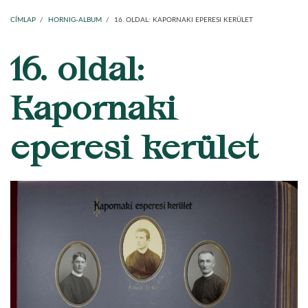
Main
Címlap
Plébániák
Templomok
Egyházi személyek
Esperesi kerületek
Főesperességek
Székeskáptalan
navigation
CÍMLAP
/
HORNIG-ALBUM
/
16. OLDAL: KAPORNAKI EPERESI KERÜLET
16. oldal:
MORZSA
Kapornaki
eperesi kerület