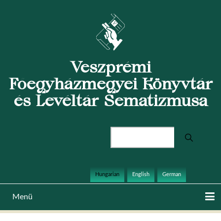
Ugrás
a
tartalomra
Veszprémi
Főegyházmegyei Könyvtár
és Levéltár Sematizmusa
Keresés
Hungarian
English
German
Menü