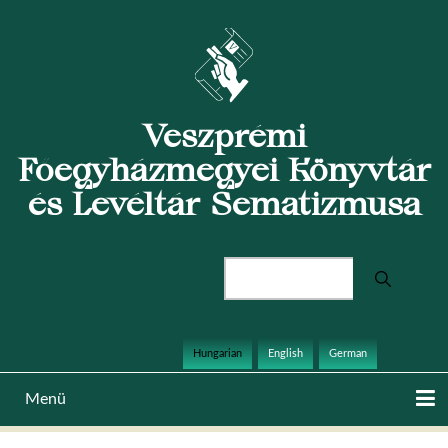
Ugrás
a
tartalomra
Veszprémi
Főegyházmegyei Könyvtár
és Levéltár Sematizmusa
Keresés
Hungarian
English
German
Menü