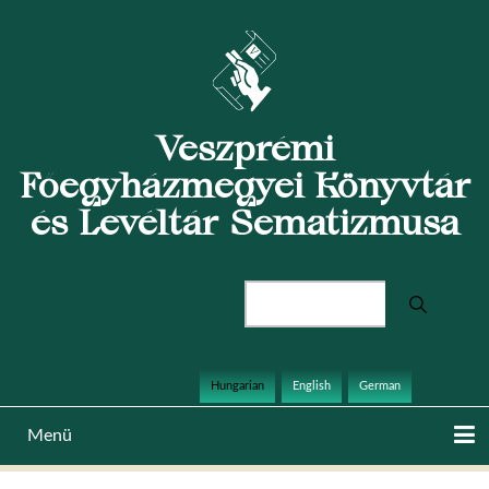
Ugrás
a
tartalomra
Veszprémi
Főegyházmegyei Könyvtár
és Levéltár Sematizmusa
Keresés
Hungarian
English
German
Menü