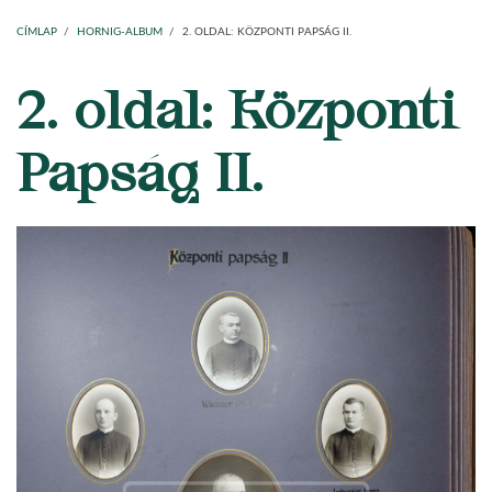
Main
Címlap
Plébániák
Templomok
Egyházi személyek
Esperesi kerületek
Főesperességek
Székeskáptalan
navigation
CÍMLAP
/
HORNIG-ALBUM
/
2. OLDAL: KÖZPONTI PAPSÁG II.
2. oldal: Központi
MORZSA
Papság II.