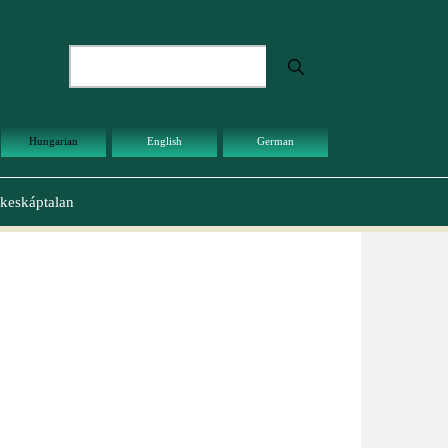
Keresés
Hungarian
English
German
keskáptalan