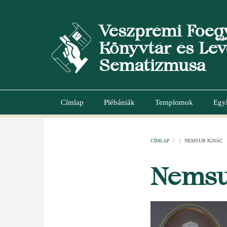
Ugrás
a
Veszprémi Főeg
tartalomra
Könyvtár és Lev
Sematizmusa
Címlap
Plébániák
Templomok
Egy
Main
navigation
CÍMLAP
/
/
NEMSUR IGNÁC
MORZSA
Nemsu