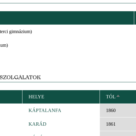
zterci gimnázium)
ium)
 SZOLGÁLATOK
HELYE
TÓL
CSÖKK
RENDEZ
KÁPTALANFA
1860
KARÁD
1861