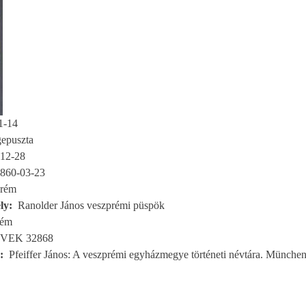
1-14
epuszta
12-28
860-03-23
prém
ly
Ranolder János veszprémi püspök
rém
VEK 32868
Pfeiffer János: A veszprémi egyházmegye történeti névtára. München