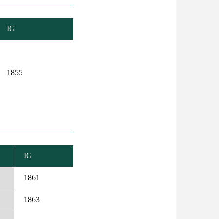
IG
1855
IG
ENŐ
ÉS
1861
1863