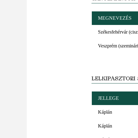
MEGNEVEZÉS
Székesfehérvár (cis
Veszprém (szeminár
LELKIPÁSZTORI
JELLEGE
Káplán
Káplán