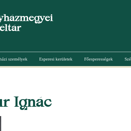
yházmegyei
éltár
házi személyek
Esperesi kerületek
Főesperességek
Szé
r Ignác