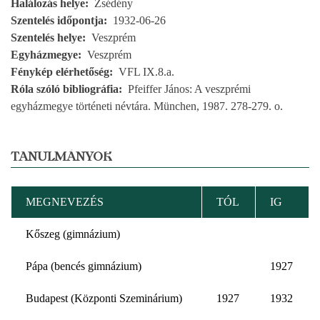
Halálozás helye
Zsédény
Szentelés időpontja
1932-06-26
Szentelés helye
Veszprém
Egyházmegye
Veszprém
Fénykép elérhetőség
VFL IX.8.a.
Róla szóló bibliográfia
Pfeiffer János: A veszprémi
egyházmegye történeti névtára. München, 1987. 278-279. o.
TANULMÁNYOK
MEGNEVEZÉS
TÓL
IG
Kőszeg (gimnázium)
Pápa (bencés gimnázium)
1927
Budapest (Központi Szeminárium)
1927
1932