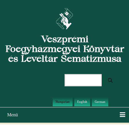
Ugrás
a
tartalomra
Veszprémi
Főegyházmegyei Könyvtár
és Levéltár Sematizmusa
Keresés
Hungarian
English
German
Menü
Main
navigation