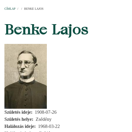
Címlap
Plébániák
Templomok
Egyházi személyek
Esperesi kerületek
Főesperességek
Székeskáptalan
CÍMLAP
/
/
BENKE LAJOS
MORZSA
Benke Lajos
Születés ideje
1908-07-26
Születés helye
Zsédény
Halálozás ideje
1968-03-22