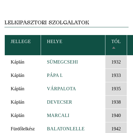
LELKIPÁSZTORI SZOLGÁLATOK
JELLEGE
HELYE
TÓL
CSÖKKE
RENDEZ
Káplán
SÜMEGCSEHI
1932
Káplán
PÁPA I.
1933
Káplán
VÁRPALOTA
1935
Káplán
DEVECSER
1938
Káplán
MARCALI
1940
Fürdőlelkész
BALATONLELLE
1942