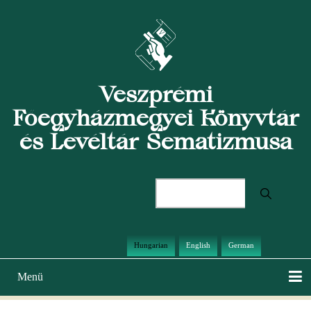
Ugrás
a
tartalomra
Veszprémi
Főegyházmegyei Könyvtár
és Levéltár Sematizmusa
Keresés
Hungarian
English
German
Menü
Main
navigation