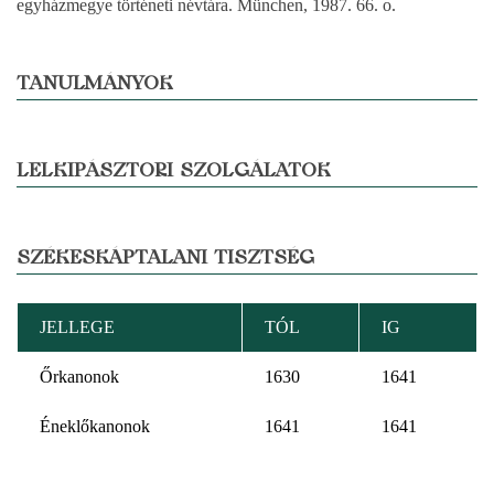
egyházmegye történeti névtára. München, 1987. 66. o.
TANULMÁNYOK
LELKIPÁSZTORI SZOLGÁLATOK
SZÉKESKÁPTALANI TISZTSÉG
JELLEGE
TÓL
IG
Őrkanonok
1630
1641
Éneklőkanonok
1641
1641