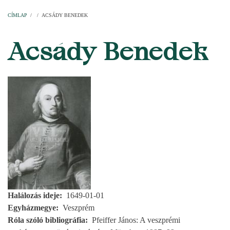
Címlap
Plébániák
Templomok
Egyházi személyek
Esperesi kerületek
Főesperességek
Székeskáptalan
CÍMLAP
/
/
ACSÁDY BENEDEK
MORZSA
Acsády Benedek
Halálozás ideje
1649-01-01
Egyházmegye
Veszprém
Róla szóló bibliográfia
Pfeiffer János: A veszprémi