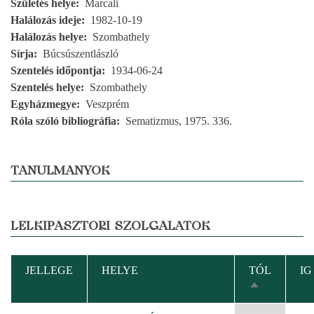
Születés helye
Marcali
Halálozás ideje
1982-10-19
Halálozás helye
Szombathely
Sírja
Búcsúszentlászló
Szentelés időpontja
1934-06-24
Szentelés helye
Szombathely
Egyházmegye
Veszprém
Róla szóló bibliográfia
Sematizmus, 1975. 336.
TANULMÁNYOK
LELKIPÁSZTORI SZOLGÁLATOK
JELLEGE
HELYE
TÓL
IG
CSÖKKENŐ
RENDEZÉS