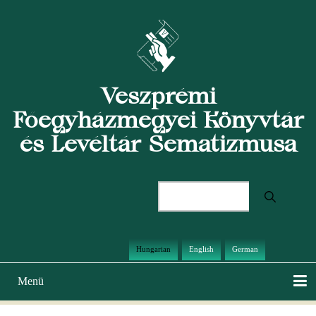
Ugrás
a
tartalomra
Veszprémi
Főegyházmegyei Könyvtár
és Levéltár Sematizmusa
Keresés
Hungarian
English
German
Menü
Main
navigation