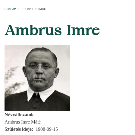
Címlap
Plébániák
Templomok
Egyházi személyek
Esperesi kerületek
Főesperességek
Székeskáptalan
CÍMLAP
/
/
AMBRUS IMRE
MORZSA
Ambrus Imre
Névváltozatok
Ambrus Imre Máté
Születés ideje
1908-09-15