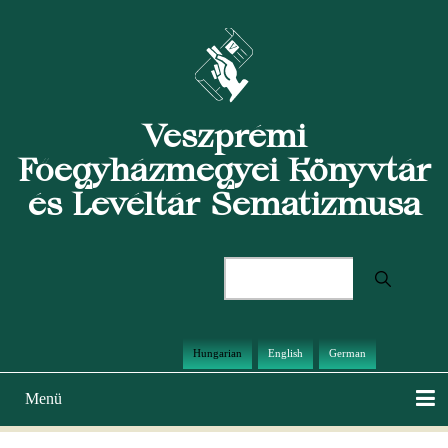
Ugrás
a
tartalomra
Veszprémi
Főegyházmegyei Könyvtár
és Levéltár Sematizmusa
Keresés
Hungarian
English
German
Menü
Main
navigation