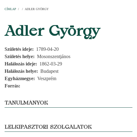
Címlap
Plébániák
Templomok
Egyházi személyek
Esperesi kerületek
Főesperességek
Székeskáptalan
CÍMLAP
/
/
ADLER GYÖRGY
MORZSA
Adler György
Születés ideje
1789-04-20
Születés helye
Mosonszentjános
Halálozás ideje
1862-03-29
Halálozás helye
Budapest
Egyházmegye
Veszprém
Forrás
TANULMÁNYOK
LELKIPÁSZTORI SZOLGÁLATOK