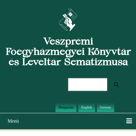
Ugrás
a
tartalomra
Veszprémi
Főegyházmegyei Könyvtár
és Levéltár Sematizmusa
Keresés
Hungarian
English
German
Menü
Main
navigation