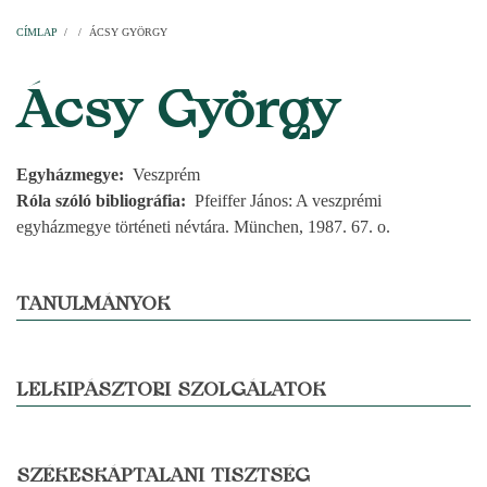
Címlap
Plébániák
Templomok
Egyházi személyek
Esperesi kerületek
Főesperességek
Székeskáptalan
CÍMLAP
/
/
ÁCSY GYÖRGY
MORZSA
Ácsy György
Egyházmegye
Veszprém
Róla szóló bibliográfia
Pfeiffer János: A veszprémi
egyházmegye történeti névtára. München, 1987. 67. o.
TANULMÁNYOK
LELKIPÁSZTORI SZOLGÁLATOK
SZÉKESKÁPTALANI TISZTSÉG