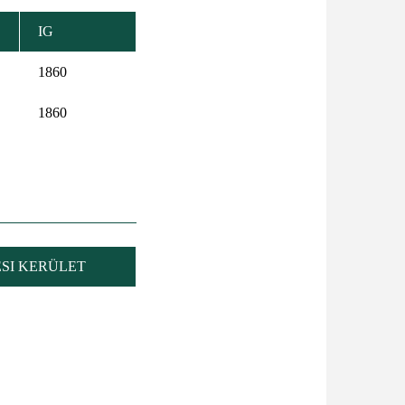
IG
1860
1860
SI KERÜLET