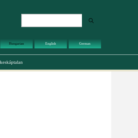
Keresés
Hungarian
English
German
keskáptalan