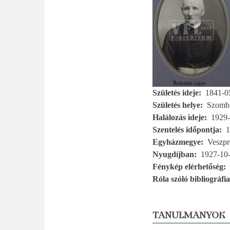
Születés ideje
1841-0
Születés helye
Szomba
Halálozás ideje
1929-
Szentelés időpontja
1
Egyházmegye
Veszp
Nyugdíjban
1927-10
Fénykép elérhetőség
Róla szóló bibliográfia
TANULMÁNYOK