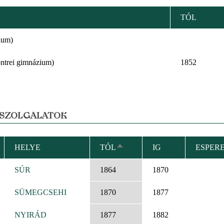
TÓL
ium)
ntrei gimnázium)
1852
 SZOLGÁLATOK
HELYE
TÓL
IG
ESPERE
CSÖKKENŐ
RENDEZÉS
SÚR
1864
1870
SÜMEGCSEHI
1870
1877
NYIRÁD
1877
1882