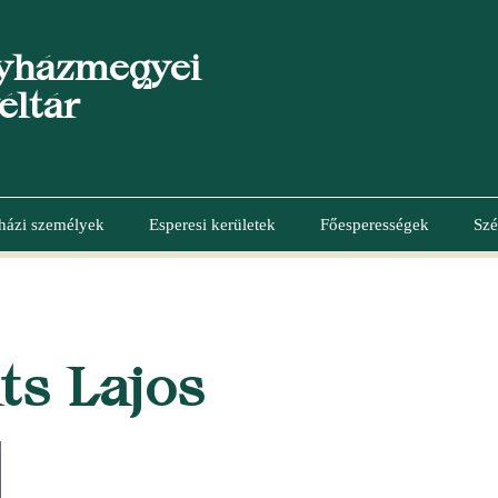
yházmegyei
éltár
házi személyek
Esperesi kerületek
Főesperességek
Szé
ts Lajos