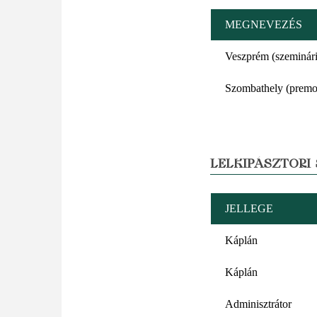
MEGNEVEZÉS
Veszprém (szeminár
Szombathely (premo
LELKIPÁSZTORI
JELLEGE
Káplán
Káplán
Adminisztrátor