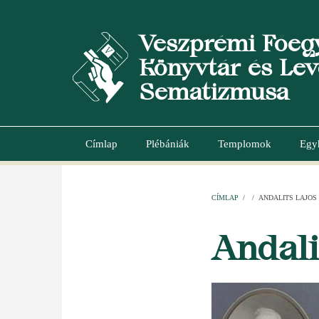
Ugrás
a
Veszprémi Főeg
tartalomra
Könyvtár és Lev
Sematizmusa
Címlap
Plébániák
Templomok
Egy
Main
navigation
CÍMLAP
/
/
ANDALITS LAJOS
MORZSA
Andali