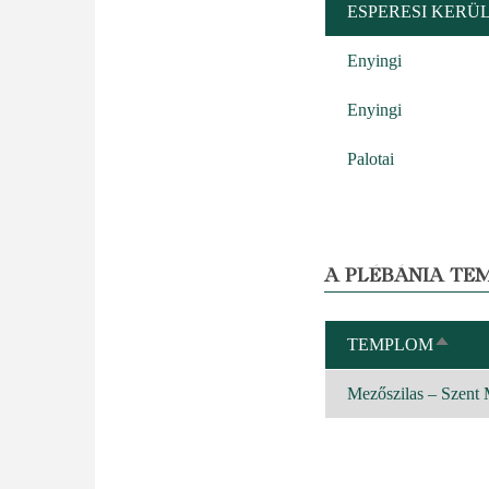
ESPERESI KERÜ
Enyingi
Enyingi
Palotai
A PLÉBÁNIA TE
TEMPLOM
CSÖK
REND
Mezőszilas – Szent 