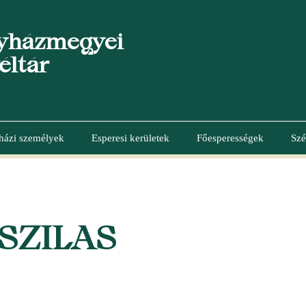
yházmegyei
éltár
házi személyek
Esperesi kerületek
Főesperességek
Szé
SZILAS