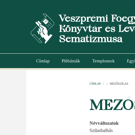
Ugrás
a
Veszprémi Főeg
tartalomra
Könyvtár és Lev
Sematizmusa
Címlap
Plébániák
Templomok
Egy
Main
navigation
CÍMLAP
/
/
MEZŐSZILAS
MORZSA
MEZŐ
Névváltozatok
Szilasbalhás