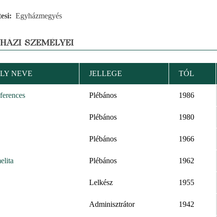
esi
Egyházmegyés
YHÁZI SZEMÉLYEI
LY NEVE
JELLEGE
TÓL
ferences
Plébános
1986
Plébános
1980
Plébános
1966
elita
Plébános
1962
Lelkész
1955
Adminisztrátor
1942