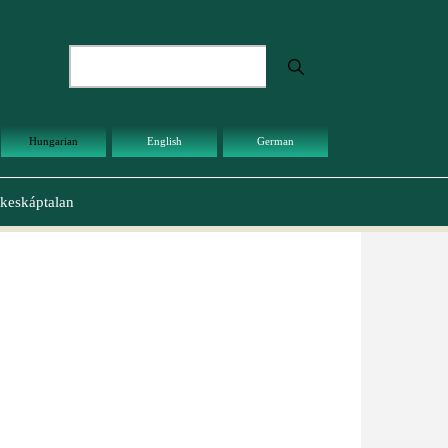
Keresés
Hungarian
English
German
keskáptalan