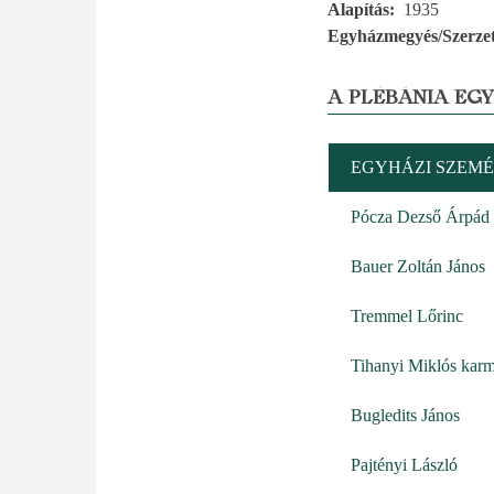
Alapítás
1935
Egyházmegyés/Szerzet
A PLÉBÁNIA EG
EGYHÁZI SZEMÉ
Pócza Dezső Árpád 
Bauer Zoltán János
Tremmel Lőrinc
Tihanyi Miklós karm
Bugledits János
Pajtényi László