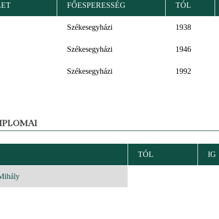
LET
FŐESPERESSÉG
TÓL
Székesegyházi
1938
Székesegyházi
1946
Székesegyházi
1992
MPLOMAI
TÓL
IG
KENŐ
EZÉS
Mihály