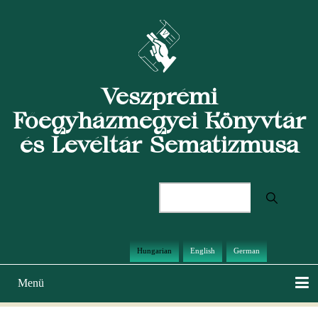
Ugrás
a
tartalomra
Veszprémi
Főegyházmegyei Könyvtár
és Levéltár Sematizmusa
Keresés
Hungarian
English
German
Menü
Main
navigation