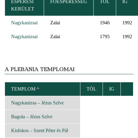
ESPERESI
FŐESPERESSÉG
TÓL
IG
KERÜLET
Nagykanizsai
Zalai
1946
1992
Nagykanizsai
Zalai
1795
1992
A PLÉBÁNIA TEMPLOMAI
TEMPLOM
TÓL
IG
CSÖKKENŐ
RENDEZÉS
Nagykanizsa – Jézus Szíve
Bagola – Jézus Szíve
Kisfokos – Szent Péter és Pál