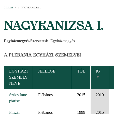
Címlap
Plébániák
Templomok
Egyházi személyek
Esperesi kerületek
Főesperességek
Székeskáptalan
CÍMLAP
/
/
NAGYKANIZSA I.
MORZSA
NAGYKANIZSA I.
Egyházmegyés/Szerzetesi
Egyházmegyés
A PLÉBÁNIA EGYHÁZI SZEMÉLYEI
EGYHÁZI
JELLEGE
TÓL
IG
SZEMÉLY
NÖVEKV
NEVE
RENDEZ
Szücs Imre
Plébános
2015
2019
piarista
Fliszár
Plébános
1999
2015