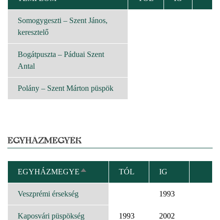
RENDEZÉS
Somogygeszti – Szent János,
keresztelő
Bogátpuszta – Páduai Szent
Antal
Polány – Szent Márton püspök
EGYHÁZMEGYÉK
EGYHÁZMEGYE
TÓL
IG
CSÖKKENŐ
RENDEZÉS
Veszprémi érsekség
1993
Kaposvári püspökség
1993
2002