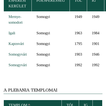
ESPERESI
FŐESPERESSÉG
TÓL
IG
KERÜLET
Mernye-
Somogyi
1949
1949
somodori
Igali
Somogyi
1963
1984
Kaposvári
Somogyi
1795
1901
Somogyvári
Somogyi
1903
1946
Somogyvári
Somogyi
1992
1992
A PLÉBÁNIA TEMPLOMAI
TEMPLOM
TÓL
IG
CSÖKKENŐ