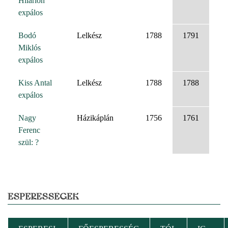
Hilárion
expálos
Bodó
Lelkész
1788
1791
Miklós
expálos
Kiss Antal
Lelkész
1788
1788
expálos
Nagy
Házikáplán
1756
1761
Ferenc
szül: ?
ESPERESSÉGEK