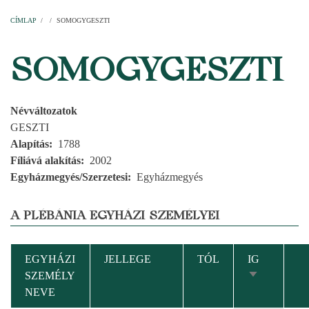
Címlap
Plébániák
Templomok
Egyházi személyek
Esperesi kerületek
Főesperességek
Székeskáptalan
CÍMLAP
/
/
SOMOGYGESZTI
MORZSA
SOMOGYGESZTI
Névváltozatok
GESZTI
Alapítás
1788
Fíliává alakítás
2002
Egyházmegyés/Szerzetesi
Egyházmegyés
A PLÉBÁNIA EGYHÁZI SZEMÉLYEI
EGYHÁZI
JELLEGE
TÓL
IG
SZEMÉLY
NÖVEKVŐ
NEVE
RENDEZÉS