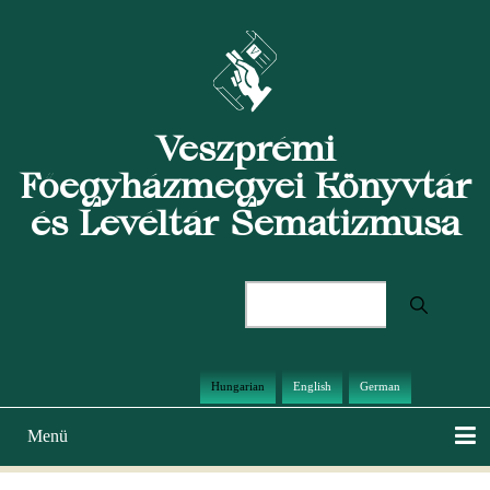
Ugrás
a
tartalomra
Veszprémi
Főegyházmegyei Könyvtár
és Levéltár Sematizmusa
Keresés
Hungarian
English
German
Menü
Main
navigation