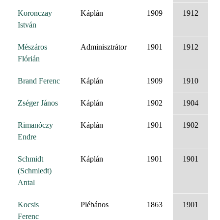
Koronczay
Káplán
1909
1912
István
Mészáros
Adminisztrátor
1901
1912
Flórián
Brand Ferenc
Káplán
1909
1910
Zséger János
Káplán
1902
1904
Rimanóczy
Káplán
1901
1902
Endre
Schmidt
Káplán
1901
1901
(Schmiedt)
Antal
Kocsis
Plébános
1863
1901
Ferenc