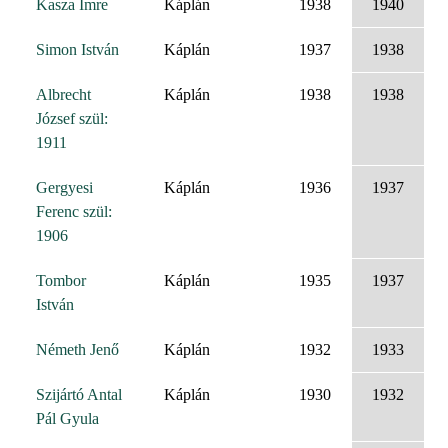
Kasza Imre
Káplán
1938
1940
Simon István
Káplán
1937
1938
Albrecht
Káplán
1938
1938
József szül:
1911
Gergyesi
Káplán
1936
1937
Ferenc szül:
1906
Tombor
Káplán
1935
1937
István
Németh Jenő
Káplán
1932
1933
Szijártó Antal
Káplán
1930
1932
Pál Gyula