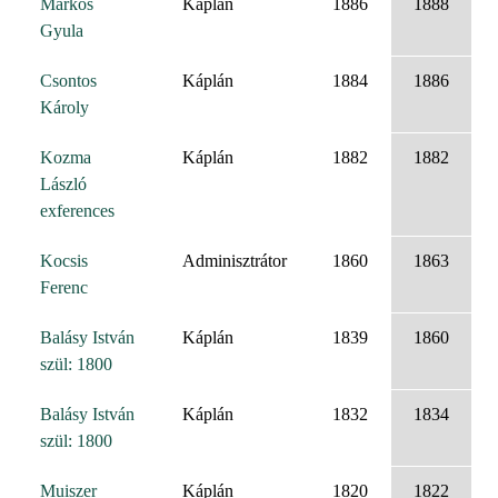
Markos
Káplán
1886
1888
Gyula
Csontos
Káplán
1884
1886
Károly
Kozma
Káplán
1882
1882
László
exferences
Kocsis
Adminisztrátor
1860
1863
Ferenc
Balásy István
Káplán
1839
1860
szül: 1800
Balásy István
Káplán
1832
1834
szül: 1800
Muiszer
Káplán
1820
1822