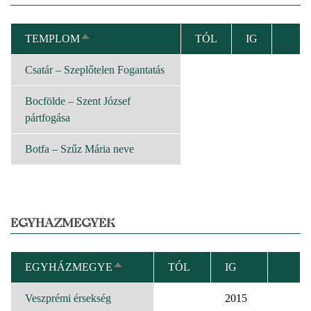
TEMPLOM
TÓL
IG
CSÖKKENŐ
RENDEZÉS
Csatár – Szeplőtelen Fogantatás
Bocfölde – Szent József
pártfogása
Botfa – Szűz Mária neve
EGYHÁZMEGYÉK
EGYHÁZMEGYE
TÓL
IG
CSÖKKENŐ
RENDEZÉS
Veszprémi érsekség
2015