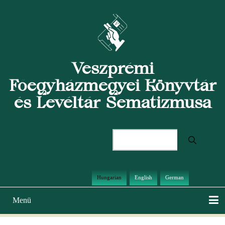
Ugrás
a
tartalomra
Veszprémi
Főegyházmegyei Könyvtár
és Levéltár Sematizmusa
Keresés
Hungarian
English
German
Menü
Main
navigation