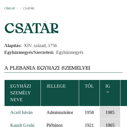
Címlap
Plébániák
Templomok
Egyházi személyek
Esperesi kerületek
Főesperességek
Székeskáptalan
CÍMLAP
/
/
CSATÁR
MORZSA
CSATÁR
Alapítás
XIV. század, 1756
Egyházmegyés/Szerzetesi
Egyházmegyés
A PLÉBÁNIA EGYHÁZI SZEMÉLYEI
EGYHÁZI
JELLEGE
TÓL
IG
SZEMÉLY
NÖVEKV
NEVE
RENDEZÉ
Aczél István
Adminisztrátor
1958
1985
Kauzli Gyula
Plébános
1921
1965