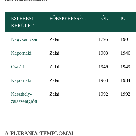
ESPERESI
FŐESPERESSÉG
TÓL
IG
KERÜLET
Nagykanizsai
Zalai
1795
1901
Kapornaki
Zalai
1903
1946
Csatári
Zalai
1949
1949
Kapornaki
Zalai
1963
1984
Keszthely-
Zalai
1992
1992
zalaszentgróti
A PLÉBÁNIA TEMPLOMAI