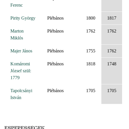
Ferenc
Pirity György
Plébános
1800
1817
Marton
Plébános
1762
1762
Miklós
Majer János
Plébános
1755
1762
Komáromi
Plébános
1818
1748
József szül:
1779
Tapolcsányi
Plébános
1705
1705
István
ESPERESSÉGEK