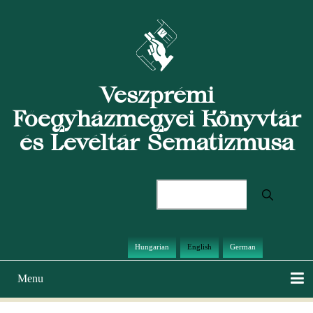
Skip
to
main
content
Veszprémi
Főegyházmegyei Könyvtár
és Levéltár Sematizmusa
Search
Hungarian
English
German
Menu
Main
navigation