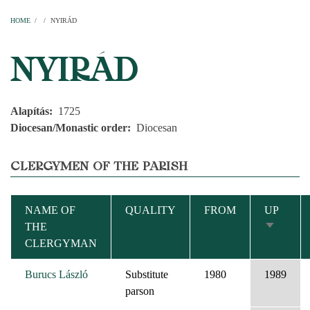
Home
Parishes
Temples
Clergymen
Decanal districts
Archdecanal districts
Cathedral chapter
HOME
/
/
NYIRÁD
BREADCRUMB
NYIRÁD
Alapítás
1725
Diocesan/Monastic order
Diocesan
CLERGYMEN OF THE PARISH
NAME OF
QUALITY
FROM
UP
THE
SORT
CLERGYMAN
ASCEND
Burucs László
Substitute
1980
1989
parson