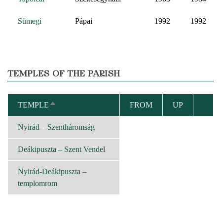
Sümegi
Pápai
1992
1992
TEMPLES OF THE PARISH
TEMPLE
FROM
UP
SORT
DESCENDING
Nyirád – Szentháromság
Deákipuszta – Szent Vendel
Nyirád-Deákipuszta –
templomrom