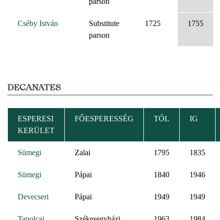
parson
Cséby István
Substitute
1725
1755
parson
DECANATES
ESPERESI
FŐESPERESSÉG
TÓL
IG
KERÜLET
Sümegi
Zalai
1795
1835
Sümegi
Pápai
1840
1946
Devecseri
Pápai
1949
1949
Tapolcai
Székesegyházi
1963
1984