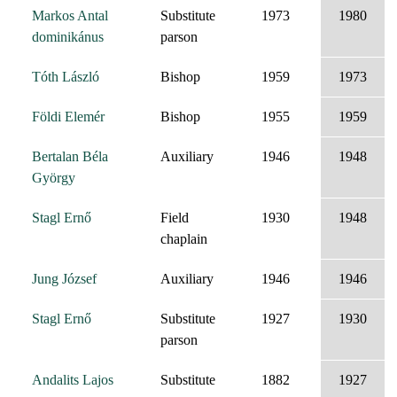
Markos Antal
Substitute
1973
1980
dominikánus
parson
Tóth László
Bishop
1959
1973
Földi Elemér
Bishop
1955
1959
Bertalan Béla
Auxiliary
1946
1948
György
Stagl Ernő
Field
1930
1948
chaplain
Jung József
Auxiliary
1946
1946
Stagl Ernő
Substitute
1927
1930
parson
Andalits Lajos
Substitute
1882
1927