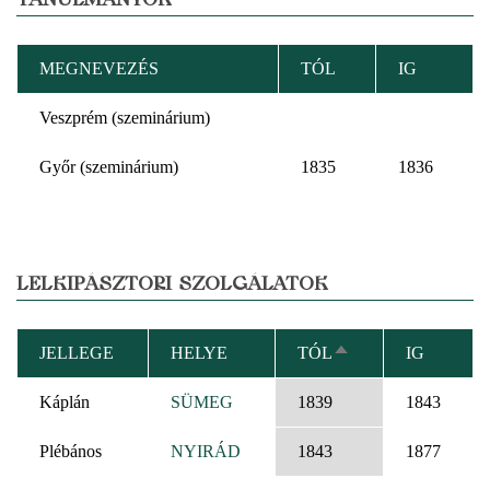
MEGNEVEZÉS
TÓL
IG
Veszprém (szeminárium)
Győr (szeminárium)
1835
1836
LELKIPÁSZTORI SZOLGÁLATOK
JELLEGE
HELYE
TÓL
IG
CSÖKKENŐ
RENDEZÉS
Káplán
SÜMEG
1839
1843
Plébános
NYIRÁD
1843
1877