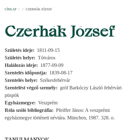
Címlap
Plébániák
Templomok
Egyházi személyek
Esperesi kerületek
Főesperességek
Székeskáptalan
CÍMLAP
/
/
CZERHÁK JÓZSEF
MORZSA
Czerhák József
Születés ideje
1811-09-15
Születés helye
Tótváros
Halálozás ideje
1877-09-09
Szentelés időpontja
1839-08-17
Szentelés helye
Székesfehérvár
Szentelést végző személy
gróf Barkóczy László fehérvári
püspök
Egyházmegye
Veszprém
Róla szóló bibliográfia
Pfeiffer János: A veszprémi
egyházmegye történeti névtára. München, 1987. 328. o.
TANULMÁNYOK