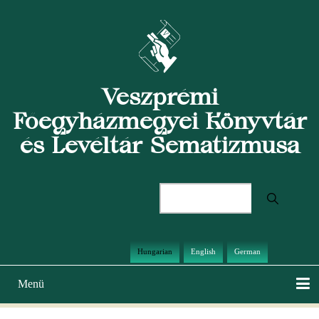
Ugrás
a
tartalomra
Veszprémi
Főegyházmegyei Könyvtár
és Levéltár Sematizmusa
Keresés
Hungarian
English
German
Menü
Main
navigation