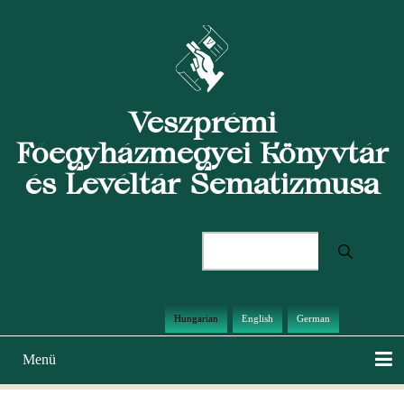
Ugrás
a
tartalomra
Veszprémi
Főegyházmegyei Könyvtár
és Levéltár Sematizmusa
Keresés
Hungarian
English
German
Menü
Main
navigation