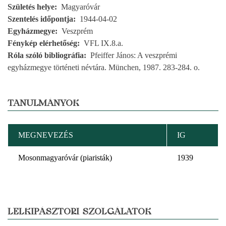
Születés helye
Magyaróvár
Szentelés időpontja
1944-04-02
Egyházmegye
Veszprém
Fénykép elérhetőség
VFL IX.8.a.
Róla szóló bibliográfia
Pfeiffer János: A veszprémi
egyházmegye történeti névtára. München, 1987. 283-284. o.
TANULMÁNYOK
MEGNEVEZÉS
IG
Mosonmagyaróvár (piaristák)
1939
LELKIPÁSZTORI SZOLGÁLATOK