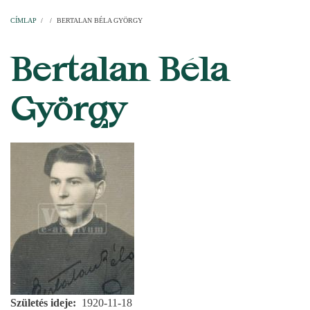
Címlap
Plébániák
Templomok
Egyházi személyek
Esperesi kerületek
Főesperességek
Székeskáptalan
CÍMLAP
/
/
BERTALAN BÉLA GYÖRGY
MORZSA
Bertalan Béla
György
Születés ideje
1920-11-18