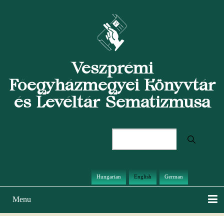
Skip
to
main
content
Veszprémi
Főegyházmegyei Könyvtár
és Levéltár Sematizmusa
Search
Hungarian
English
German
Menu
Main
navigation