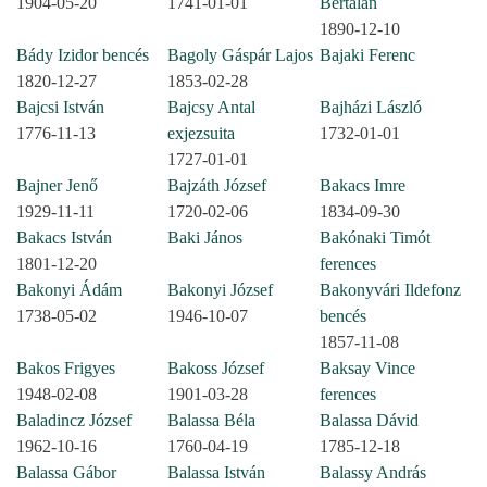
1904-05-20
1741-01-01
Bertalan
1890-12-10
Bády Izidor bencés
Bagoly Gáspár Lajos
Bajaki Ferenc
1820-12-27
1853-02-28
Bajcsi István
Bajcsy Antal
Bajházi László
1776-11-13
exjezsuita
1732-01-01
1727-01-01
Bajner Jenő
Bajzáth József
Bakacs Imre
1929-11-11
1720-02-06
1834-09-30
Bakacs István
Baki János
Bakónaki Timót
1801-12-20
ferences
Bakonyi Ádám
Bakonyi József
Bakonyvári Ildefonz
1738-05-02
1946-10-07
bencés
1857-11-08
Bakos Frigyes
Bakoss József
Baksay Vince
1948-02-08
1901-03-28
ferences
Baladincz József
Balassa Béla
Balassa Dávid
1962-10-16
1760-04-19
1785-12-18
Balassa Gábor
Balassa István
Balassy András