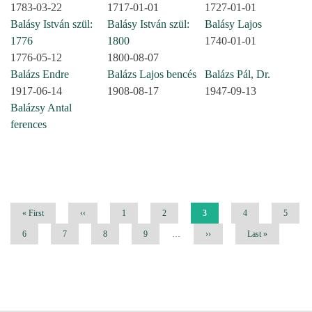
1783-03-22
1717-01-01
1727-01-01
Balásy István szül:
Balásy István szül:
Balásy Lajos
1776
1800
1740-01-01
1776-05-12
1800-08-07
Balázs Endre
Balázs Lajos bencés
Balázs Pál, Dr.
1917-06-14
1908-08-17
1947-09-13
Balázsy Antal
ferences
Pagination
First
« First
Previous
‹‹
Page
1
Page
2
Current
3
Page
4
Page
5
page
page
page
Page
6
Page
7
Page
8
Page
9
…
Next
››
Last
Last »
page
page