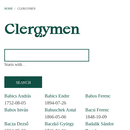
Home
Parishes
Temples
Clergymen
Decanal districts
Archdecanal districts
Cathedral chapter
HOME
/
CLERGYMEN
BREADCRUMB
Clergymen
Starts with…
Babics András
Babics Endre
Babos Ferenc
1752-08-05
1894-07-26
Babos István
Babuschek Antal
Bacsi Ferenc
1866-05-06
1848-10-09
Bacza Dezső
Baczkó György
Badalik Sándor