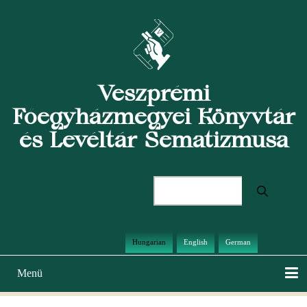
Ugrás
a
tartalomra
Veszprémi
Főegyházmegyei Könyvtár
és Levéltár Sematizmusa
Keresés
Hungarian
English
German
Menü
Main
navigation