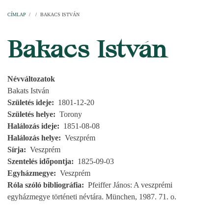
Címlap
Plébániák
Templomok
Egyházi személyek
Esperesi kerületek
Főesperességek
Székeskáptalan
CÍMLAP
/
/
BAKACS ISTVÁN
MORZSA
Bakacs István
Névváltozatok
Bakats István
Születés ideje
1801-12-20
Születés helye
Torony
Halálozás ideje
1851-08-08
Halálozás helye
Veszprém
Sírja
Veszprém
Szentelés időpontja
1825-09-03
Egyházmegye
Veszprém
Róla szóló bibliográfia
Pfeiffer János: A veszprémi
egyházmegye történeti névtára. München, 1987. 71. o.