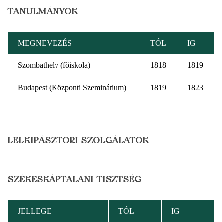
TANULMÁNYOK
MEGNEVEZÉS
TÓL
IG
Szombathely (főiskola)
1818
1819
Budapest (Központi Szeminárium)
1819
1823
LELKIPÁSZTORI SZOLGÁLATOK
SZÉKESKÁPTALANI TISZTSÉG
JELLEGE
TÓL
IG