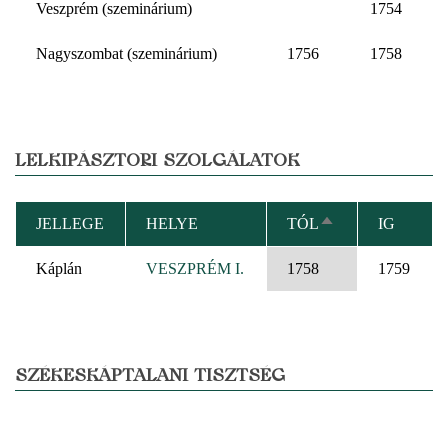
Veszprém (szeminárium)
1754
Nagyszombat (szeminárium)
1756
1758
LELKIPÁSZTORI SZOLGÁLATOK
JELLEGE
HELYE
TÓL
IG
CSÖKKENŐ
RENDEZÉS
Káplán
VESZPRÉM I.
1758
1759
SZÉKESKÁPTALANI TISZTSÉG