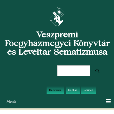
Ugrás
a
tartalomra
Veszprémi
Főegyházmegyei Könyvtár
és Levéltár Sematizmusa
Keresés
Hungarian
English
German
Menü
Main
navigation