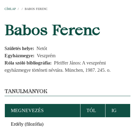
Címlap
Plébániák
Templomok
Egyházi személyek
Esperesi kerületek
Főesperességek
Székeskáptalan
CÍMLAP
/
/
BABOS FERENC
MORZSA
Babos Ferenc
Születés helye
Netót
Egyházmegye
Veszprém
Róla szóló bibliográfia
Pfeiffer János: A veszprémi
egyházmegye történeti névtára. München, 1987. 245. o.
TANULMÁNYOK
MEGNEVEZÉS
TÓL
IG
Erdély (filozófia)