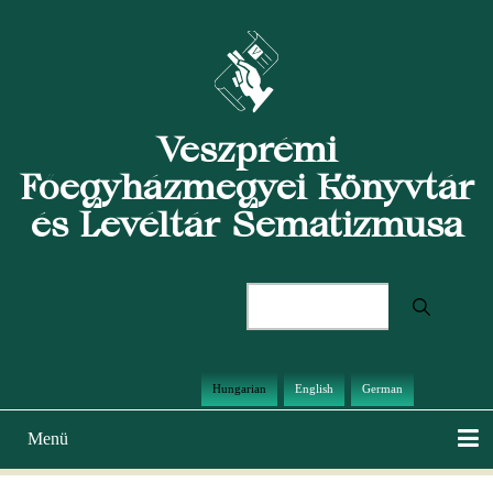
Ugrás
a
tartalomra
Veszprémi
Főegyházmegyei Könyvtár
és Levéltár Sematizmusa
Keresés
Hungarian
English
German
Menü
Main
navigation