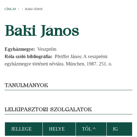
Címlap
Plébániák
Templomok
Egyházi személyek
Esperesi kerületek
Főesperességek
Székeskáptalan
CÍMLAP
/
/
BAKI JÁNOS
MORZSA
Baki János
Egyházmegye
Veszprém
Róla szóló bibliográfia
Pfeiffer János: A veszprémi
egyházmegye történeti névtára. München, 1987. 251. o.
TANULMÁNYOK
LELKIPÁSZTORI SZOLGÁLATOK
JELLEGE
HELYE
TÓL
IG
CSÖKKENŐ
RENDEZÉS