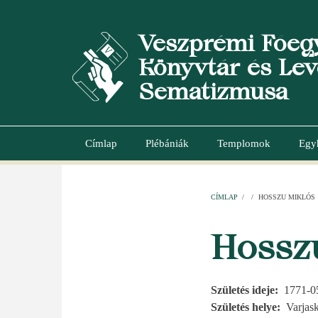
Ugrás
a
Veszprémi Főeg
tartalomra
Könyvtár és Lev
Sematizmusa
Címlap
Plébániák
Templomok
Egy
Main
navigation
CÍMLAP
/
/
HOSSZU MIKLÓS
MORZSA
Hossz
Születés ideje
1771-0
Születés helye
Varjas