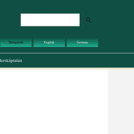
Keresés
Hungarian
English
German
keskáptalan