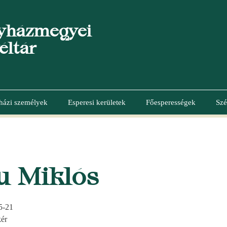
yházmegyei
éltár
házi személyek
Esperesi kerületek
Főesperességek
Szé
u Miklós
5-21
kér