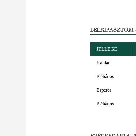
LELKIPÁSZTORI
JELLEGE
Káplán
Plébános
Esperes
Plébános
SZÉKESKÁPTALA