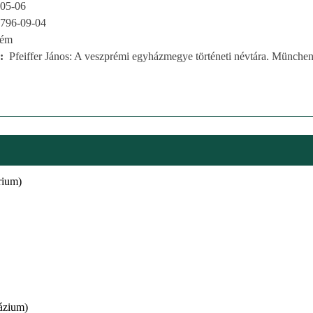
05-06
796-09-04
rém
Pfeiffer János: A veszprémi egyházmegye történeti névtára. München
rium)
ázium)