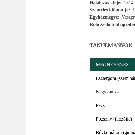
Halálozás ideje
1814-
Szentelés időpontja
1
Egyházmegye
Veszp
Róla szóló bibliográfia
TANULMÁNYOK
MEGNEVEZÉS
Esztergom (szeminá
Nagykanizsa
Pécs
Pozsony (filozófia)
Révkomárom (gimn