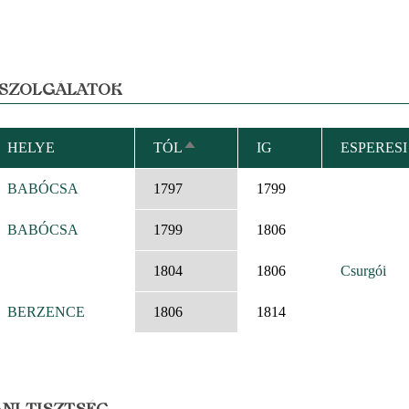
 SZOLGÁLATOK
HELYE
TÓL
IG
ESPERES
CSÖKKENŐ
RENDEZÉS
BABÓCSA
1797
1799
BABÓCSA
1799
1806
1804
1806
Csurgói
BERZENCE
1806
1814
NI TISZTSÉG