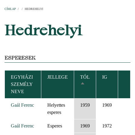
Címlap
Plébániák
Templomok
Egyházi személyek
Esperesi kerületek
Főesperességek
Székeskáptalan
CÍMLAP
/
/
HEDREHELYI
MORZSA
Hedrehelyi
ESPERESEK
EGYHÁZI
JELLEGE
TÓL
IG
SZEMÉLY
CSÖKKENŐ
NEVE
RENDEZÉS
Gaál Ferenc
Helyettes
1959
1969
esperes
Gaál Ferenc
Esperes
1969
1972