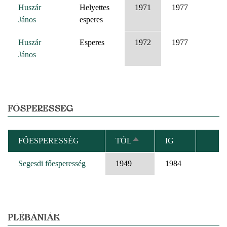
Huszár
Helyettes
1971
1977
János
esperes
Huszár
Esperes
1972
1977
János
FŐSPERESSÉG
FŐESPERESSÉG
TÓL
IG
CSÖKKENŐ
RENDEZÉS
Segesdi főesperesség
1949
1984
PLÉBÁNIÁK