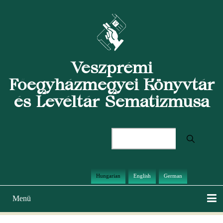
Ugrás
a
tartalomra
Veszprémi
Főegyházmegyei Könyvtár
és Levéltár Sematizmusa
Keresés
Hungarian
English
German
Menü
Main
navigation