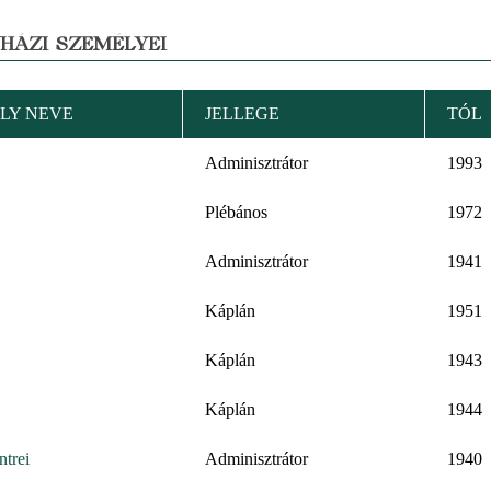
YHÁZI SZEMÉLYEI
LY NEVE
JELLEGE
TÓL
Adminisztrátor
1993
Plébános
1972
Adminisztrátor
1941
Káplán
1951
Káplán
1943
Káplán
1944
trei
Adminisztrátor
1940