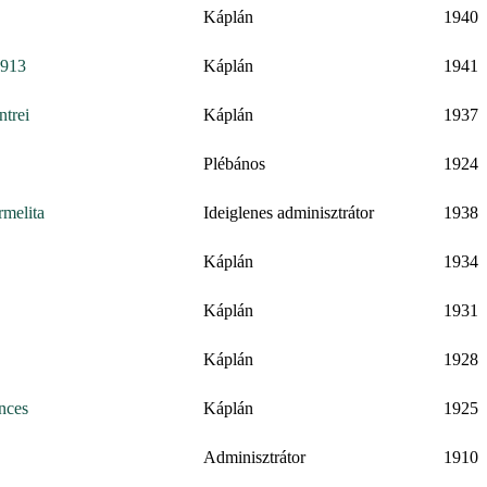
Káplán
1940
1913
Káplán
1941
trei
Káplán
1937
Plébános
1924
melita
Ideiglenes adminisztrátor
1938
Káplán
1934
Káplán
1931
Káplán
1928
nces
Káplán
1925
Adminisztrátor
1910