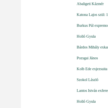
Abaligeti Kázmér
Katona Lajos szül: 
Burkus Pál expremon
Holló Gyula
Bárdos Mihály exkar
Pozsgai János
Kolb Ede exjezsuita
Szokol László
Lantos István exfere
Holló Gyula