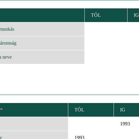
TÓL
IG
KENŐ
EZÉS
 munkás
háromság
a neve
TÓL
IG
CSÖKKENŐ
RENDEZÉS
1993
g
1993