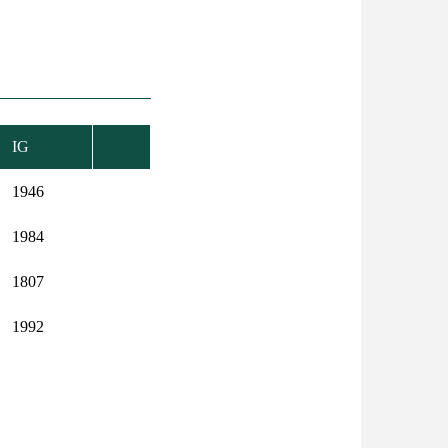
IG
1946
1984
1807
1992