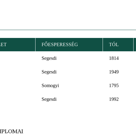
LET
FŐESPERESSÉG
TÓL
Segesdi
1814
Segesdi
1949
Somogyi
1795
Segesdi
1992
MPLOMAI