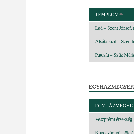
TEMPLOM
CSÖK
REND
Lad – Szent József,
Alsótapazd – Szent
Patosfa – Szűz Mári
EGYHÁZMEGYÉK
EGYHÁZMEGYE
Veszprémi érsekség
Kaposvári püspöksé