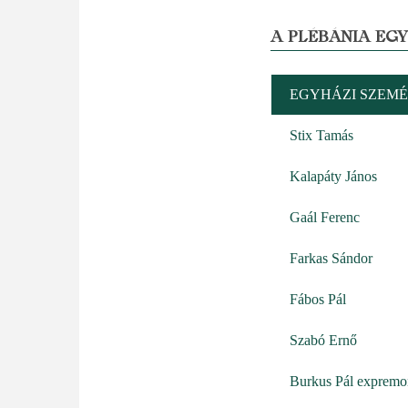
A PLÉBÁNIA EG
EGYHÁZI SZEMÉ
Stix Tamás
Kalapáty János
Gaál Ferenc
Farkas Sándor
Fábos Pál
Szabó Ernő
Burkus Pál expremon