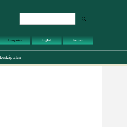
Keresés
Hungarian
English
German
keskáptalan