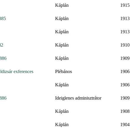
Káplán
1915
885
Káplán
1913
Káplán
1913
82
Káplán
1910
1886
Káplán
1909
ldizsár exferences
Plébános
1906
Káplán
1906
1886
Ideiglenes adminisztrátor
1909
Káplán
1908
Káplán
1904