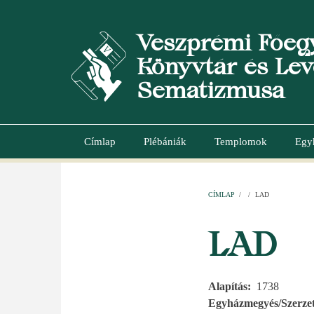
Ugrás
a
Veszprémi Főeg
tartalomra
Könyvtár és Lev
Sematizmusa
Címlap
Plébániák
Templomok
Egy
Main
navigation
CÍMLAP
/
/
LAD
MORZSA
LAD
Alapítás
1738
Egyházmegyés/Szerzet