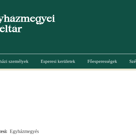
yházmegyei
éltár
házi személyek
Esperesi kerületek
Főesperességek
Szé
esi
Egyházmegyés