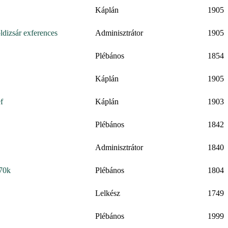
Káplán
1905
ldizsár exferences
Adminisztrátor
1905
Plébános
1854
Káplán
1905
f
Káplán
1903
Plébános
1842
Adminisztrátor
1840
770k
Plébános
1804
Lelkész
1749
Plébános
1999