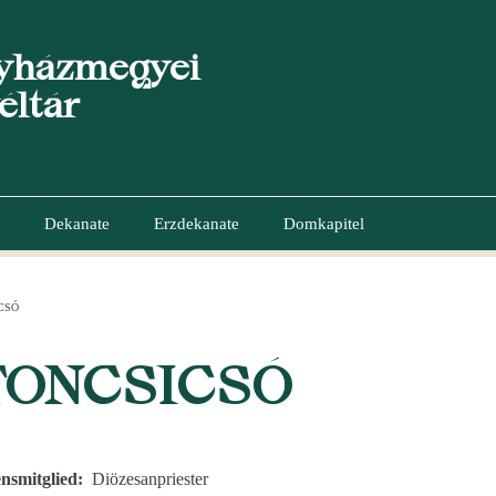
yházmegyei
éltár
Dekanate
Erzdekanate
Domkapitel
CSÓ
GATION
TONCSICSÓ
nsmitglied
Diözesanpriester