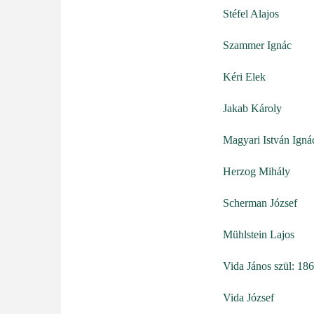
Stéfel Alajos
Szammer Ignác
Kéri Elek
Jakab Károly
Magyari István Igná
Herzog Mihály
Scherman József
Mühlstein Lajos
Vida János szül: 18
Vida József