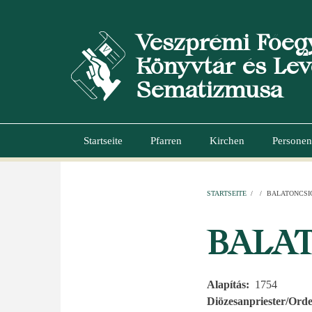
Direkt
zum
Veszprémi Főeg
Inhalt
Könyvtár és Lev
Sematizmusa
Startseite
Pfarren
Kirchen
Personen
Hauptnavigation
STARTSEITE
/
/
BALATONCSI
PFADNAVI
BALA
Alapítás
1754
Diözesanpriester/Orde