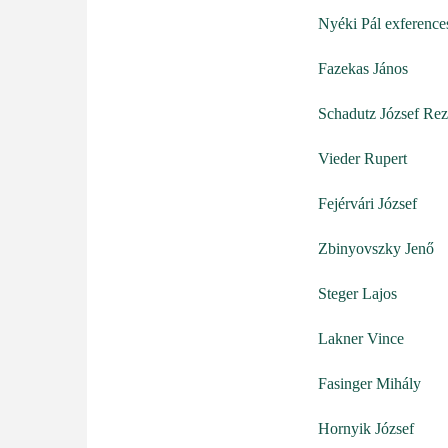
Nyéki Pál exference
Fazekas János
Schadutz József Re
Vieder Rupert
Fejérvári József
Zbinyovszky Jenő
Steger Lajos
Lakner Vince
Fasinger Mihály
Hornyik József