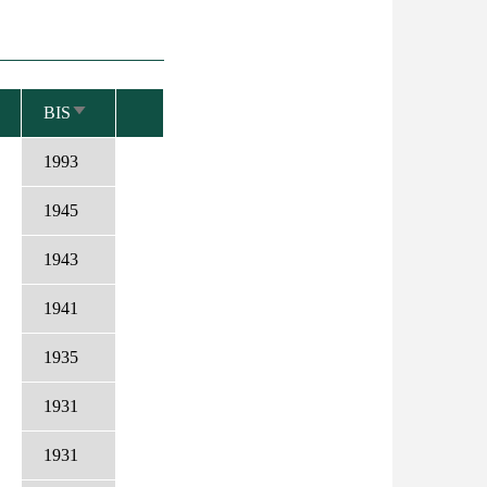
BIS
AUFSTEIGEND
SORTIEREN
1993
1945
1943
1941
1935
1931
1931