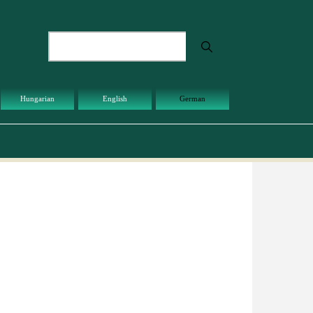
Suche
Hungarian
English
German