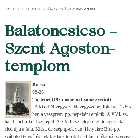
Címlap
Plébániák
Templomok
Egyházi személyek
Esperesi kerületek
Főesperességek
Székeskáptalan
CÍMLAP
/
/
BALATONCSICSÓ – SZENT ÁGOSTON-TEMPLOM
MORZSA
Balatoncsicsó –
Szent Ágoston-
templom
Búcsú
08-28
Történet (1975-ös sematizmus szerint)
"A kkori Nivegy-, v. Nevegy-völgy főhelye. 1269-
ben a veszprémi pp. népeként említik. A XVI. sz.-
ban Chicho-ként szerepel. A XVIII. sz. elején ref. telepesekkel
éled újjá a falu. Kicsi, de szép tp-uk van. Helyükre Bíró pp.
svábokat telepít és nekik adja a tp-ot. 1754-ben plébániát szervez