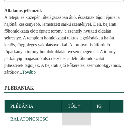
Általános jellemzők
A település közepén, útelágazásban álló, északnak tájolt épület a
hajónál keskenyebb, lemetszett sarkú szentéllyel. Déli, bejárati
főhomlokzata előtt épített torony, a szentély nyugati oldalán
sekrestye. A templom homlokzatai tükrös tagolásúak, a hajón
kettős, függőleges vakolatsávokkal. A toronyra is átforduló
főpárkány a torony homlokoldalán ívesen megemelt. A torony
párkányig magasodó alsó részét és a déli főhomlokzatot
pilaszterek tagolják. A bejárati ajtó kőkeretes, szemöldökgyámos,
záróköv
...
Tovább
PLÉBÁNIÁK
PLÉBÁNIA
TÓL
IG
NÖVEKVŐ
RENDEZÉS
BALATONCSICSÓ