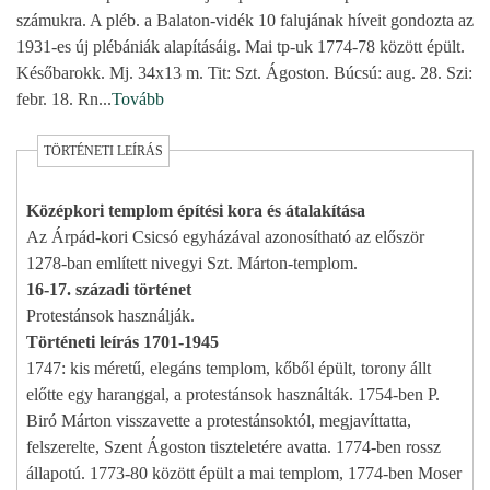
számukra. A pléb. a Balaton-vidék 10 falujának híveit gondozta az
1931-es új plébániák alapításáig. Mai tp-uk 1774-78 között épült.
Későbarokk. Mj. 34x13 m. Tit: Szt. Ágoston. Búcsú: aug. 28. Szi:
febr. 18. Rn
...
Tovább
TÖRTÉNETI LEÍRÁS
Középkori templom építési kora és átalakítása
Az Árpád-kori Csicsó egyházával azonosítható az először
1278-ban említett nivegyi Szt. Márton-templom.
16-17. századi történet
Protestánsok használják.
Történeti leírás 1701-1945
1747: kis méretű, elegáns templom, kőből épült, torony állt
előtte egy haranggal, a protestánsok használták. 1754-ben P.
Biró Márton visszavette a protestánsoktól, megjavíttatta,
felszerelte, Szent Ágoston tiszteletére avatta. 1774-ben rossz
állapotú. 1773-80 között épült a mai templom, 1774-ben Moser