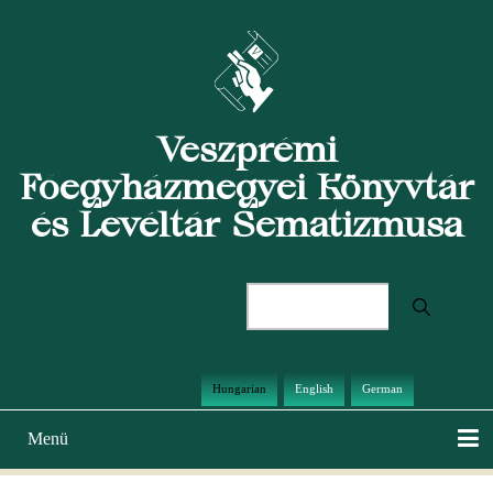
Ugrás
a
tartalomra
Veszprémi
Főegyházmegyei Könyvtár
és Levéltár Sematizmusa
Keresés
Hungarian
English
German
Menü
Main
navigation