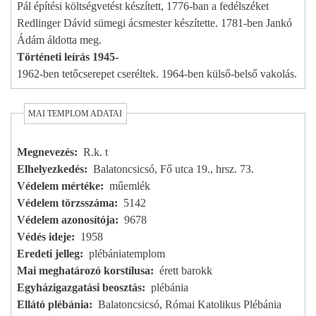
Pál építési költségvetést készített, 1776-ban a fedélszéket
Redlinger Dávid sümegi ácsmester készítette. 1781-ben Jankó
Ádám áldotta meg.
Történeti leírás 1945-
1962-ben tetőcserepet cseréltek. 1964-ben külső-belső vakolás.
MAI TEMPLOM ADATAI
Megnevezés
R.k. t
Elhelyezkedés
Balatoncsicsó, Fő utca 19., hrsz. 73.
Védelem mértéke
műemlék
Védelem törzsszáma
5142
Védelem azonosítója
9678
Védés ideje
1958
Eredeti jelleg
plébániatemplom
Mai meghatározó korstílusa
érett barokk
Egyházigazgatási beosztás
plébánia
Ellátó plébánia
Balatoncsicsó, Római Katolikus Plébánia