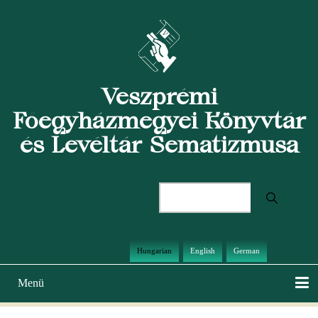
Ugrás
a
tartalomra
Veszprémi
Főegyházmegyei Könyvtár
és Levéltár Sematizmusa
Keresés
Hungarian
English
German
Menü
Main
navigation