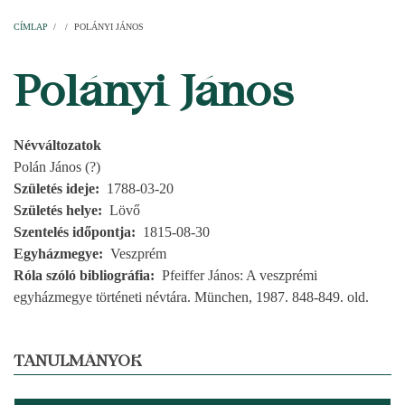
Címlap
Plébániák
Templomok
Egyházi személyek
Esperesi kerületek
Főesperességek
Székeskáptalan
CÍMLAP
/
/
POLÁNYI JÁNOS
MORZSA
Polányi János
Névváltozatok
Polán János (?)
Születés ideje
1788-03-20
Születés helye
Lövő
Szentelés időpontja
1815-08-30
Egyházmegye
Veszprém
Róla szóló bibliográfia
Pfeiffer János: A veszprémi
egyházmegye történeti névtára. München, 1987. 848-849. old.
TANULMÁNYOK