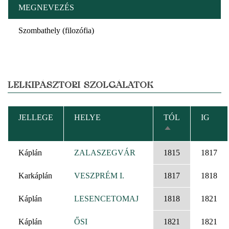
MEGNEVEZÉS
Szombathely (filozófia)
LELKIPÁSZTORI SZOLGÁLATOK
JELLEGE
HELYE
TÓL
IG
CSÖKKENŐ
RENDEZÉS
Káplán
ZALASZEGVÁR
1815
1817
Karkáplán
VESZPRÉM I.
1817
1818
Káplán
LESENCETOMAJ
1818
1821
Káplán
ŐSI
1821
1821