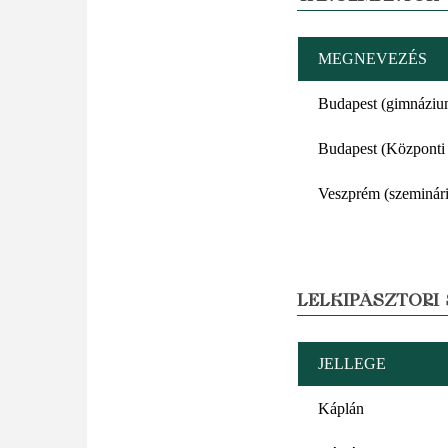
MEGNEVEZÉS
Budapest (gimnáziu
Budapest (Központi
Veszprém (szeminár
LELKIPÁSZTORI
JELLEGE
Káplán