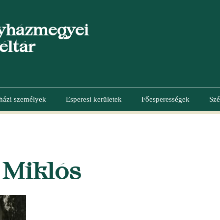
yházmegyei
éltár
házi személyek
Esperesi kerületek
Főesperességek
Szé
 Miklós