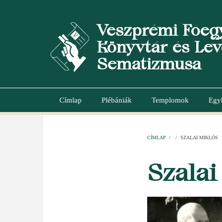
Ugrás
a
Veszprémi Főeg
tartalomra
Könyvtár és Lev
Sematizmusa
Címlap
Plébániák
Templomok
Egy
Main
navigation
CÍMLAP
/
/
SZALAI MIKLÓS
MORZSA
Szalai