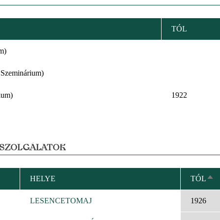
TÓL
m)
 Szeminárium)
ium)
1922
 SZOLGÁLATOK
HELYE
TÓL
CS
RE
LESENCETOMAJ
1926