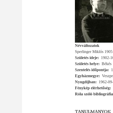
Névváltozatok
Sperlinger Miklós 1905 
Születés ideje
1902-1
Születés helye
Békés
Szentelés időpontja
1
Egyházmegye
Veszp
Nyugdíjban
1962-09
Fénykép elérhetőség
Róla szóló bibliográfia
TANULMÁNYOK