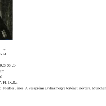
- ig
0-24
926-06-20
rém
-01
VFL IX.8.a.
Pfeiffer János: A veszprémi egyházmegye történeti névtára. München