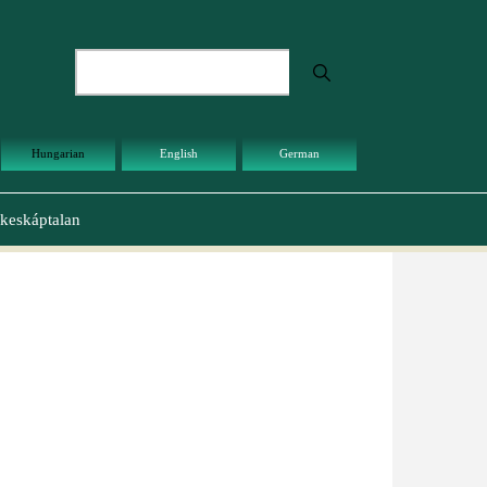
Keresés
Hungarian
English
German
keskáptalan