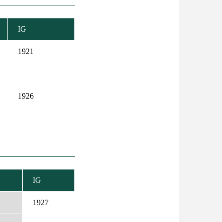
IG
1921
1926
IG
ÖKKENŐ
NDEZÉS
1927