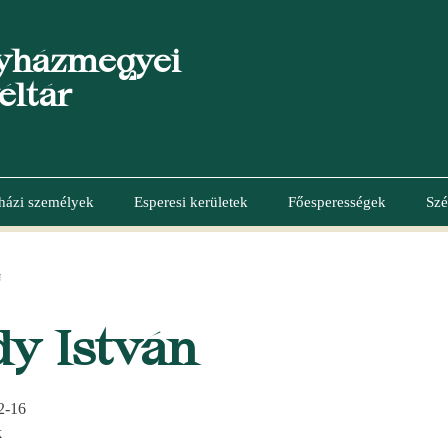
yházmegyei
éltár
házi személyek
Esperesi kerületek
Főesperességek
Szé
N
y István
2-16
k