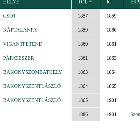
HELYE
TÓL
IG
ESP
CSÖKKENŐ
RENDEZÉS
CSÓT
1857
1859
KÁPTALANFA
1859
1860
VIGÁNTPETEND
1860
1861
PÁPATESZÉR
1861
1863
BAKONYSZOMBATHELY
1863
1864
BAKONYSZENTLÁSZLÓ
1864
1865
BAKONYSZENTLÁSZLÓ
1865
1901
1886
1901
Szom