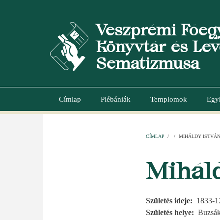
Ugrás
a
Veszprémi Főeg
tartalomra
Könyvtár és Lev
Sematizmusa
Címlap
Plébániák
Templomok
Egy
Main
navigation
CÍMLAP
/
/
MIHÁLDY ISTVÁ
MORZSA
Miháld
Születés ideje
1833-1
Születés helye
Buzsá