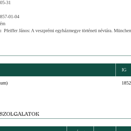
05-31
857-01-04
rém
Pfeiffer János: A veszprémi egyházmegye történeti névtára. München
IG
ium)
1852
 SZOLGÁLATOK