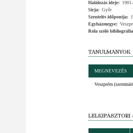
Halálozás ideje
1901-
Sírja
Győr
Szentelés időpontja
1
Egyházmegye
Veszp
Róla szóló bibliográfia
TANULMÁNYOK
MEGNEVEZÉS
Veszprém (szeminár
LELKIPÁSZTORI