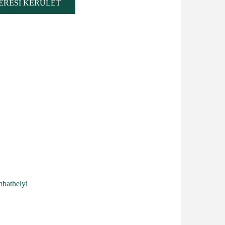
ERESI KERÜLET
bathelyi