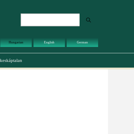
Keresés
Hungarian
English
German
keskáptalan