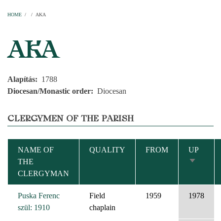
Home
Parishes
Temples
Clergymen
Decanal districts
Archdecanal districts
Cathedral chapter
HOME
/
/
AKA
BREADCRUMB
AKA
Alapítás
1788
Diocesan/Monastic order
Diocesan
CLERGYMEN OF THE PARISH
NAME OF
QUALITY
FROM
UP
THE
SORT
CLERGYMAN
ASCEND
Puska Ferenc
Field
1959
1978
szül: 1910
chaplain