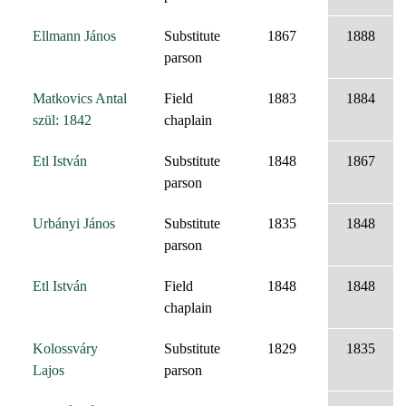
Ellmann János
Substitute
1867
1888
parson
Matkovics Antal
Field
1883
1884
szül: 1842
chaplain
Etl István
Substitute
1848
1867
parson
Urbányi János
Substitute
1835
1848
parson
Etl István
Field
1848
1848
chaplain
Kolossváry
Substitute
1829
1835
Lajos
parson