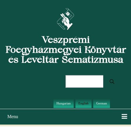
Skip
to
main
content
Veszprémi
Főegyházmegyei Könyvtár
és Levéltár Sematizmusa
Search
Hungarian
English
German
Menu
Main
navigation