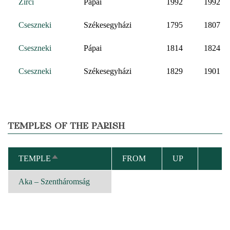
Zirci
Pápai
1992
1992
Cseszneki
Székesegyházi
1795
1807
Cseszneki
Pápai
1814
1824
Cseszneki
Székesegyházi
1829
1901
TEMPLES OF THE PARISH
TEMPLE
FROM
UP
SORT
DESCENDING
Aka – Szentháromság