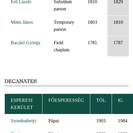
Ertl László
Substitute
1810
1829
parson
Mittis János
Temporary
1803
1810
parson
Baczkó György
Field
1781
1787
chaplain
DECANATES
ESPERESI
FŐESPERESSÉG
TÓL
IG
KERÜLET
Szombathelyi
Pápai
1903
1984