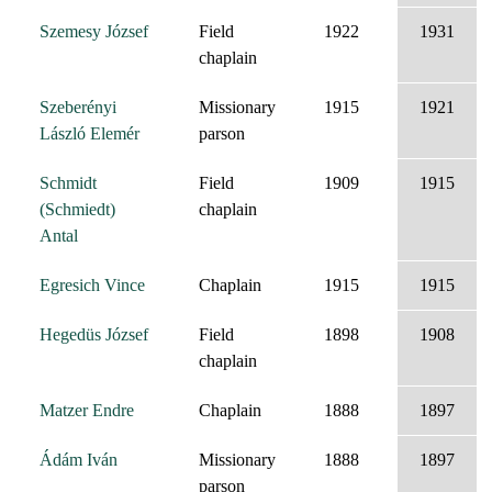
Szemesy József
Field
1922
1931
chaplain
Szeberényi
Missionary
1915
1921
László Elemér
parson
Schmidt
Field
1909
1915
(Schmiedt)
chaplain
Antal
Egresich Vince
Chaplain
1915
1915
Hegedüs József
Field
1898
1908
chaplain
Matzer Endre
Chaplain
1888
1897
Ádám Iván
Missionary
1888
1897
parson