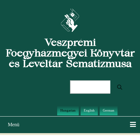
Ugrás
a
tartalomra
Veszprémi
Főegyházmegyei Könyvtár
és Levéltár Sematizmusa
Keresés
Hungarian
English
German
Menü
Main
navigation