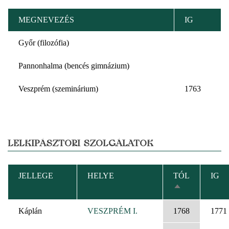
MEGNEVEZÉS
IG
Győr (filozófia)
Pannonhalma (bencés gimnázium)
Veszprém (szeminárium)
1763
LELKIPÁSZTORI SZOLGÁLATOK
JELLEGE
HELYE
TÓL
IG
CSÖKKENŐ
RENDEZÉS
Káplán
VESZPRÉM I.
1768
1771