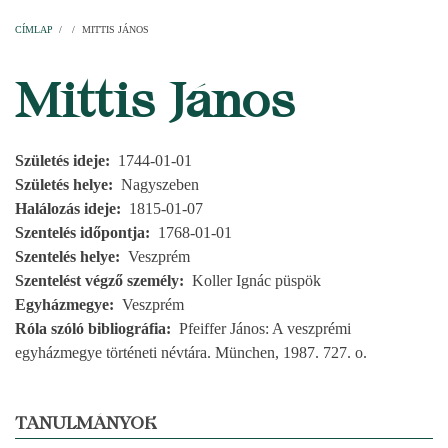
Címlap
Plébániák
Templomok
Egyházi személyek
Esperesi kerületek
Főesperességek
Székeskáptalan
CÍMLAP
/
/
MITTIS JÁNOS
MORZSA
Mittis János
Születés ideje
1744-01-01
Születés helye
Nagyszeben
Halálozás ideje
1815-01-07
Szentelés időpontja
1768-01-01
Szentelés helye
Veszprém
Szentelést végző személy
Koller Ignác püspök
Egyházmegye
Veszprém
Róla szóló bibliográfia
Pfeiffer János: A veszprémi
egyházmegye történeti névtára. München, 1987. 727. o.
TANULMÁNYOK