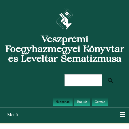
Ugrás
a
tartalomra
Veszprémi
Főegyházmegyei Könyvtár
és Levéltár Sematizmusa
Keresés
Hungarian
English
German
Menü
Main
navigation