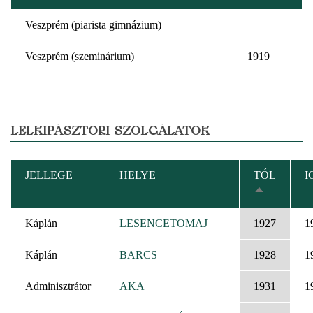
Veszprém (piarista gimnázium)
Veszprém (szeminárium)
1919
LELKIPÁSZTORI SZOLGÁLATOK
JELLEGE
HELYE
TÓL
I
CSÖKKEN
RENDEZÉS
Káplán
LESENCETOMAJ
1927
1
Káplán
BARCS
1928
1
Adminisztrátor
AKA
1931
1