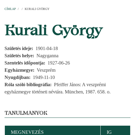
Címlap
Plébániák
Templomok
Egyházi személyek
Esperesi kerületek
Főesperességek
Székeskáptalan
CÍMLAP
/
/
KURALI GYÖRGY
MORZSA
Kurali György
Születés ideje
1901-04-18
Születés helye
Nagyganna
Szentelés időpontja
1927-06-26
Egyházmegye
Veszprém
Nyugdíjban
1949-11-10
Róla szóló bibliográfia
Pfeiffer János: A veszprémi
egyházmegye történeti névtára. München, 1987. 658. o.
TANULMÁNYOK
MEGNEVEZÉS
IG