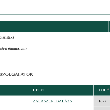
iaristák)
ntrei gimnázium)
 SZOLGÁLATOK
HELYE
TÓL
C
R
ZALASZENTBALÁZS
1877