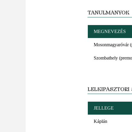
TANULMÁNYOK
MEGNEVEZÉS
Mosonmagyaróvár (p
Szombathely (premo
LELKIPÁSZTORI
JELLEGE
Káplán