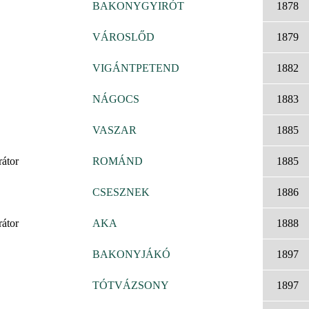
BAKONYGYIRÓT
1878
VÁROSLŐD
1879
VIGÁNTPETEND
1882
NÁGOCS
1883
VASZAR
1885
rátor
ROMÁND
1885
CSESZNEK
1886
rátor
AKA
1888
BAKONYJÁKÓ
1897
TÓTVÁZSONY
1897