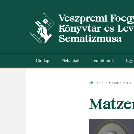
Ugrás
a
Veszprémi Főeg
tartalomra
Könyvtár és Lev
Sematizmusa
Címlap
Plébániák
Templomok
Egy
Main
navigation
CÍMLAP
/
/
MATZER ENDRE
MORZSA
Matze