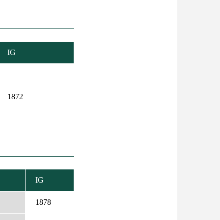
IG
1872
IG
SÖKKENŐ
ENDEZÉS
1878