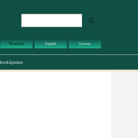
Keresés
Hungarian
English
German
keskáptalan