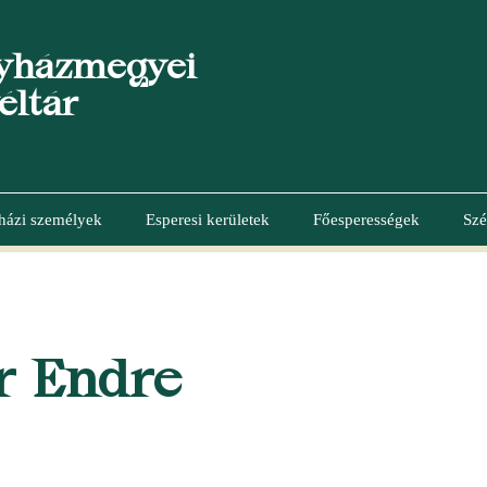
yházmegyei
éltár
házi személyek
Esperesi kerületek
Főesperességek
Szé
r Endre