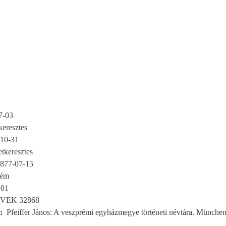
7-03
eresztes
10-31
tkeresztes
877-07-15
rém
-01
VEK 32868
Pfeiffer János: A veszprémi egyházmegye történeti névtára. München