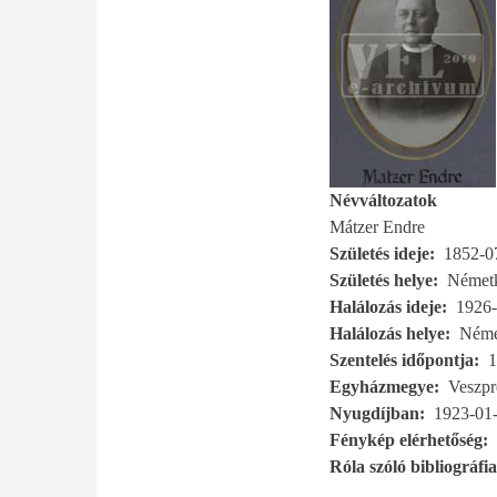
Névváltozatok
Mátzer Endre
Születés ideje
1852-0
Születés helye
Németk
Halálozás ideje
1926-
Halálozás helye
Néme
Szentelés időpontja
1
Egyházmegye
Veszp
Nyugdíjban
1923-01
Fénykép elérhetőség
Róla szóló bibliográfia