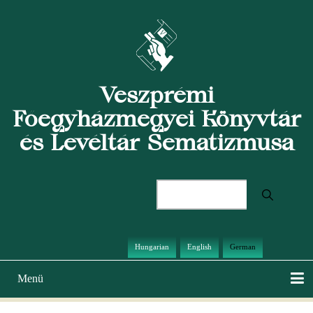
Direkt
zum
Inhalt
Veszprémi
Főegyházmegyei Könyvtár
és Levéltár Sematizmusa
Suche
Hungarian
English
German
Menü
Hauptnavigation