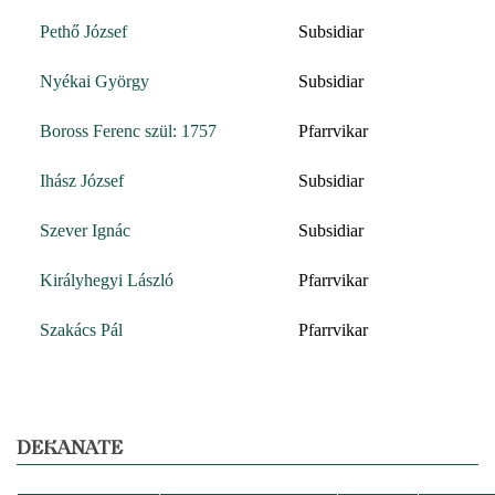
Pethő József
Subsidiar
Nyékai György
Subsidiar
Boross Ferenc szül: 1757
Pfarrvikar
Ihász József
Subsidiar
Szever Ignác
Subsidiar
Királyhegyi László
Pfarrvikar
Szakács Pál
Pfarrvikar
DEKANATE