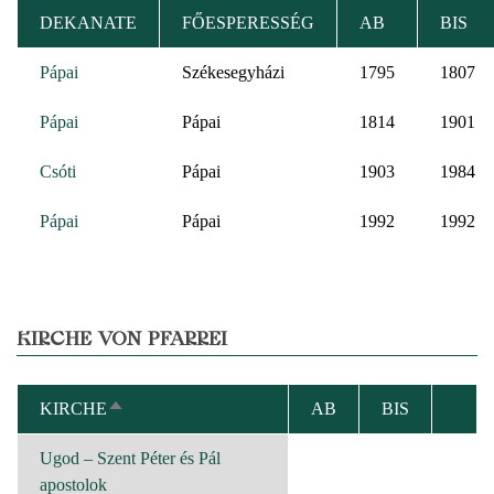
DEKANATE
FŐESPERESSÉG
AB
BIS
Pápai
Székesegyházi
1795
1807
Pápai
Pápai
1814
1901
Csóti
Pápai
1903
1984
Pápai
Pápai
1992
1992
KIRCHE VON PFARREI
KIRCHE
AB
BIS
ABSTEIGEND
SORTIEREN
Ugod – Szent Péter és Pál
apostolok