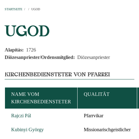
Startseite
Pfarren
Kirchen
Personen
Dekanate
Erzdekanate
Domkapitel
STARTSEITE
/
/
UGOD
PFADNAVIGATION
UGOD
Alapítás
1726
Diözesanpriester/Ordensmitglied
Diözesanpriester
KIRCHENBEDIENSTETER VON PFARREI
NAME VOM
QUALITÄT
KIRCHENBEDIENSTETER
Rajczi Pál
Pfarrvikar
Kubinyi György
Missionarischgeistlicher