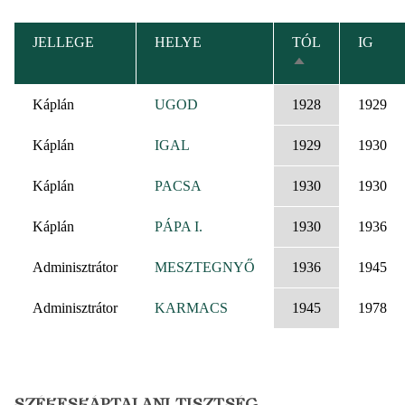
JELLEGE
HELYE
TÓL
IG
CSÖKKENŐ
RENDEZÉS
Káplán
UGOD
1928
1929
Káplán
IGAL
1929
1930
Káplán
PACSA
1930
1930
Káplán
PÁPA I.
1930
1936
Adminisztrátor
MESZTEGNYŐ
1936
1945
Adminisztrátor
KARMACS
1945
1978
SZÉKESKÁPTALANI TISZTSÉG