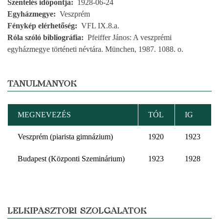
Szentelés időpontja
1928-06-24
Egyházmegye
Veszprém
Fénykép elérhetőség
VFL IX.8.a.
Róla szóló bibliográfia
Pfeiffer János: A veszprémi
egyházmegye történeti névtára. München, 1987. 1088. o.
TANULMÁNYOK
MEGNEVEZÉS
TÓL
IG
Veszprém (piarista gimnázium)
1920
1923
Budapest (Központi Szeminárium)
1923
1928
LELKIPÁSZTORI SZOLGÁLATOK