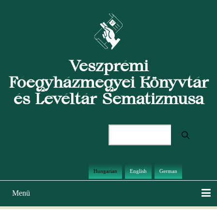
Ugrás
a
tartalomra
Veszprémi
Főegyházmegyei Könyvtár
és Levéltár Sematizmusa
Keresés
Hungarian
English
German
Menü
Main
navigation