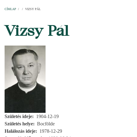
Címlap
Plébániák
Templomok
Egyházi személyek
Esperesi kerületek
Főesperességek
Székeskáptalan
CÍMLAP
/
/
VIZSY PÁL
MORZSA
Vizsy Pál
Születés ideje
1904-12-19
Születés helye
Bocfölde
Halálozás ideje
1978-12-29