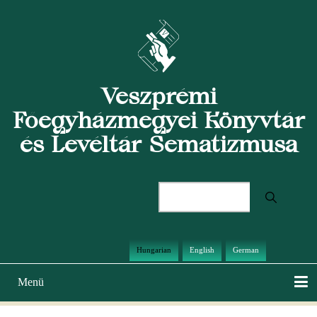
Ugrás
a
tartalomra
Veszprémi
Főegyházmegyei Könyvtár
és Levéltár Sematizmusa
Keresés
Hungarian
English
German
Menü
Main
navigation