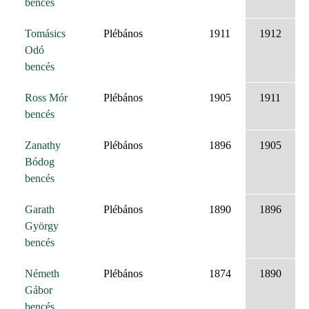
bencés
Tomásics
Plébános
1911
1912
Odó
bencés
Ross Mór
Plébános
1905
1911
bencés
Zanathy
Plébános
1896
1905
Bódog
bencés
Garath
Plébános
1890
1896
György
bencés
Németh
Plébános
1874
1890
Gábor
bencés