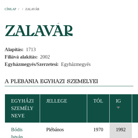
Címlap
Plébániák
Templomok
Egyházi személyek
Esperesi kerületek
Főesperességek
Székeskáptalan
CÍMLAP
/
/
ZALAVÁR
MORZSA
ZALAVÁR
Alapítás
1713
Fíliává alakítás
2002
Egyházmegyés/Szerzetesi
Egyházmegyés
A PLÉBÁNIA EGYHÁZI SZEMÉLYEI
EGYHÁZI
JELLEGE
TÓL
IG
SZEMÉLY
NÖVEKV
NEVE
RENDEZ
Bódis
Plébános
1970
1992
István