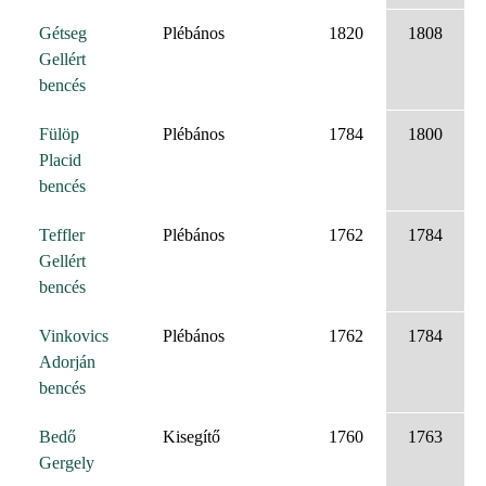
Gétseg
Plébános
1820
1808
Gellért
bencés
Fülöp
Plébános
1784
1800
Placid
bencés
Teffler
Plébános
1762
1784
Gellért
bencés
Vinkovics
Plébános
1762
1784
Adorján
bencés
Bedő
Kisegítő
1760
1763
Gergely