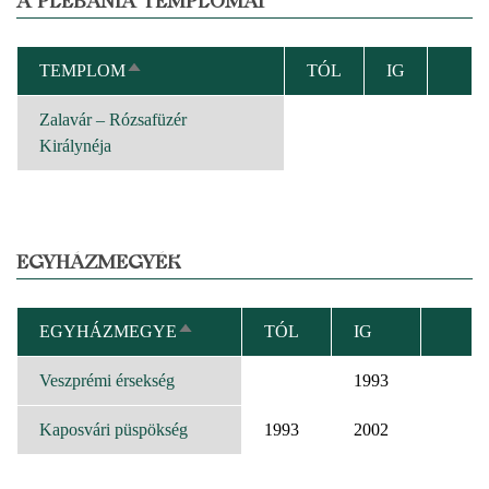
A PLÉBÁNIA TEMPLOMAI
TEMPLOM
TÓL
IG
CSÖKKENŐ
RENDEZÉS
Zalavár – Rózsafüzér
Királynéja
EGYHÁZMEGYÉK
EGYHÁZMEGYE
TÓL
IG
CSÖKKENŐ
RENDEZÉS
Veszprémi érsekség
1993
Kaposvári püspökség
1993
2002