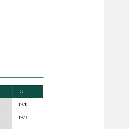
IG
KKENŐ
DEZÉS
1970
1971