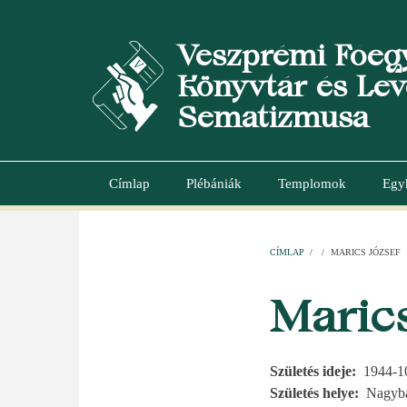
Ugrás
a
Veszprémi Főeg
tartalomra
Könyvtár és Lev
Sematizmusa
Címlap
Plébániák
Templomok
Egy
Main
navigation
CÍMLAP
/
/
MARICS JÓZSEF
MORZSA
Marics
Születés ideje
1944-1
Születés helye
Nagyb