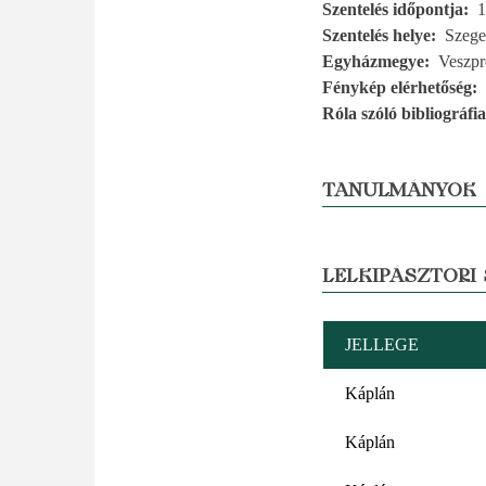
Szentelés időpontja
1
Szentelés helye
Szeg
Egyházmegye
Veszp
Fénykép elérhetőség
Róla szóló bibliográfia
TANULMÁNYOK
LELKIPÁSZTORI
JELLEGE
Káplán
Káplán