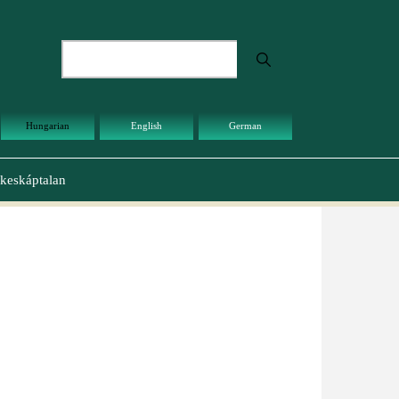
Keresés
Hungarian
English
German
keskáptalan