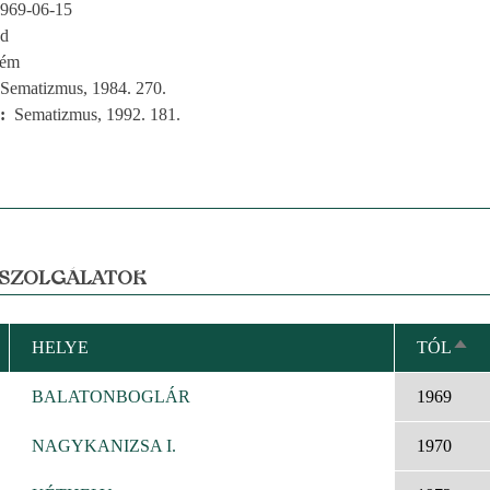
969-06-15
ed
rém
Sematizmus, 1984. 270.
Sematizmus, 1992. 181.
 SZOLGÁLATOK
HELYE
TÓL
CSÖ
REN
BALATONBOGLÁR
1969
NAGYKANIZSA I.
1970