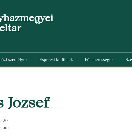
yházmegyei
éltár
házi személyek
Esperesi kerületek
Főesperességek
Szé
 József
0-20
ajom